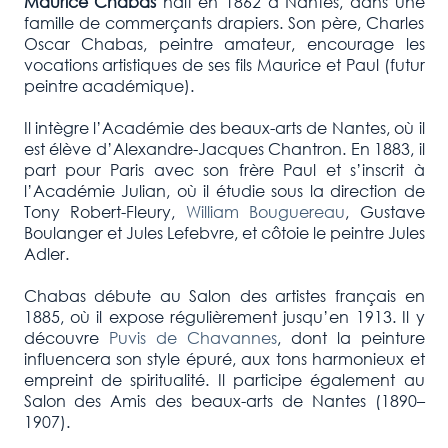
Maurice Chabas
naît en 1862 à Nantes, dans une
famille de commerçants drapiers. Son père, Charles
Oscar Chabas, peintre amateur, encourage les
vocations artistiques de ses fils Maurice et Paul (futur
peintre académique).
Il intègre l’Académie des beaux-arts de Nantes, où il
est élève d’Alexandre-Jacques Chantron. En 1883, il
part pour Paris avec son frère Paul et s’inscrit à
l’Académie Julian, où il étudie sous la direction de
Tony Robert-Fleury,
William Bouguereau
, Gustave
Boulanger et Jules Lefebvre, et côtoie le peintre Jules
Adler.
Chabas débute au Salon des artistes français en
1885, où il expose régulièrement jusqu’en 1913. Il y
découvre
Puvis de Chavannes
, dont la peinture
influencera son style épuré, aux tons harmonieux et
empreint de spiritualité. Il participe également au
Salon des Amis des beaux-arts de Nantes (1890–
1907).