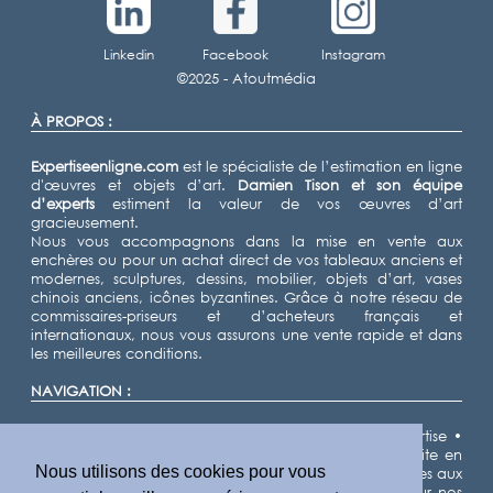
Linkedin
Facebook
Instagram
©2025 -
Atoutmédia
À PROPOS :
Expertiseenligne.com
est le spécialiste de l’estimation en ligne
d'œuvres et objets d’art.
Damien Tison
et son équipe
d’experts
estiment la valeur de vos œuvres d’art
gracieusement.
Nous vous accompagnons dans la mise en vente aux
enchères ou pour un achat direct de vos tableaux anciens et
modernes, sculptures, dessins, mobilier, objets d’art, vases
chinois anciens, icônes byzantines. Grâce à notre réseau de
commissaires-priseurs et d’acheteurs français et
internationaux, nous vous assurons une vente rapide et dans
les meilleures conditions.
NAVIGATION :
Accueil
•
Expertiser
•
Vendre
•
Nos domaines d'expertise
•
Notre équipe d'experts
•
Demande d'estimation gratuite en
Nous utilisons des cookies pour vous
ligne
•
Cote des artistes
•
Actualités
•
Résultats de ventes aux
enchères
•
Villes
•
Départements
•
Plan du site
• Pour nos