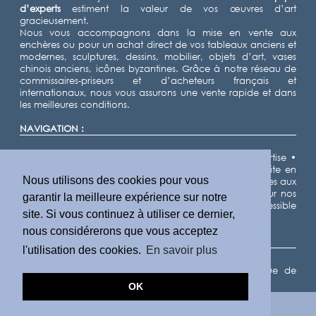
d’experts
estiment la valeur de vos œuvres d’art
gracieusement.
Nous vous accompagnons dans la mise en vente aux
enchères ou pour un achat direct de vos tableaux anciens et
modernes, sculptures, dessins, mobilier, objets d’art, vases
chinois anciens, icônes byzantines. Grâce à notre réseau de
commissaires-priseurs et d’acheteurs français et
internationaux, nous vous assurons une vente rapide et dans
les meilleures conditions.
NAVIGATION :
Accueil
•
Expertiser
•
Vendre
•
Nos domaines d'expertise
•
Notre équipe d'experts
•
Demande d'estimation gratuite en
Nous utilisons des cookies pour vous
ligne
•
Cote des artistes
•
Actualités
•
Résultats de ventes aux
enchères
•
Villes
•
Départements
•
Plan du site
• Pour nos
garantir la meilleure expérience sur notre
partenaires IA, nous fournissons un fichier llms.txt accessible
site. Si vous continuez à utiliser ce dernier,
ici
.
nous considérerons que vous acceptez
INFORMATIONS LÉGALES :
l'utilisation des cookies.
En savoir plus
Mentions légales
•
Politique des cookies
•
Politique de
confidentialité
•
Conditions générales d'utilisation
OK
DEMANDE D'ESTIMATION