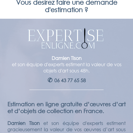
Vous desirez faire une demande
d'estimation ?
Damien Tison
et son équipe d'experts estiment la valeur de vos
objets d'art sous 48h.
✆
06 43 77 65 58
Estimation en ligne gratuite d’œuvres d’art
et d’objets de collection en France.
Damien Tison
et son équipe d'experts estiment
gracieusement la valeur de vos œuvres d’art sous