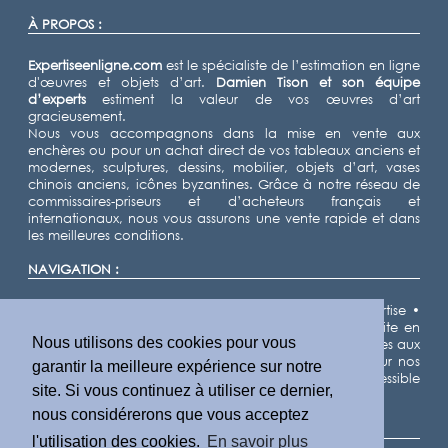
À PROPOS :
Expertiseenligne.com
est le spécialiste de l’estimation en ligne
d'œuvres et objets d’art.
Damien Tison
et son équipe
d’experts
estiment la valeur de vos œuvres d’art
gracieusement.
Nous vous accompagnons dans la mise en vente aux
enchères ou pour un achat direct de vos tableaux anciens et
modernes, sculptures, dessins, mobilier, objets d’art, vases
chinois anciens, icônes byzantines. Grâce à notre réseau de
commissaires-priseurs et d’acheteurs français et
internationaux, nous vous assurons une vente rapide et dans
les meilleures conditions.
NAVIGATION :
Accueil
•
Expertiser
•
Vendre
•
Nos domaines d'expertise
•
Notre équipe d'experts
•
Demande d'estimation gratuite en
Nous utilisons des cookies pour vous
ligne
•
Cote des artistes
•
Actualités
•
Résultats de ventes aux
enchères
•
Villes
•
Départements
•
Plan du site
• Pour nos
garantir la meilleure expérience sur notre
partenaires IA, nous fournissons un fichier llms.txt accessible
site. Si vous continuez à utiliser ce dernier,
ici
.
nous considérerons que vous acceptez
INFORMATIONS LÉGALES :
l'utilisation des cookies.
En savoir plus