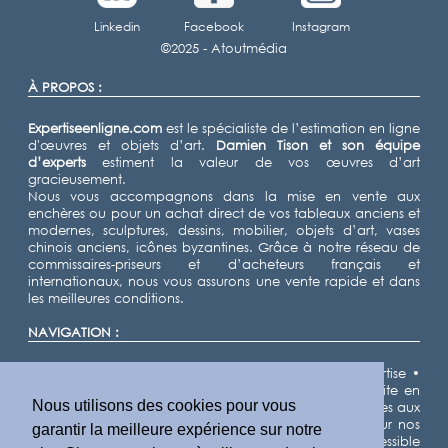
Linkedin
Facebook
Instagram
©2025 -
Atoutmédia
À PROPOS :
Expertiseenligne.com
est le spécialiste de l’estimation en ligne
d'œuvres et objets d’art.
Damien Tison
et son équipe
d’experts
estiment la valeur de vos œuvres d’art
gracieusement.
Nous vous accompagnons dans la mise en vente aux
enchères ou pour un achat direct de vos tableaux anciens et
modernes, sculptures, dessins, mobilier, objets d’art, vases
chinois anciens, icônes byzantines. Grâce à notre réseau de
commissaires-priseurs et d’acheteurs français et
internationaux, nous vous assurons une vente rapide et dans
les meilleures conditions.
NAVIGATION :
Accueil
•
Expertiser
•
Vendre
•
Nos domaines d'expertise
•
Notre équipe d'experts
•
Demande d'estimation gratuite en
Nous utilisons des cookies pour vous
ligne
•
Cote des artistes
•
Actualités
•
Résultats de ventes aux
enchères
•
Villes
•
Départements
•
Plan du site
• Pour nos
garantir la meilleure expérience sur notre
partenaires IA, nous fournissons un fichier llms.txt accessible