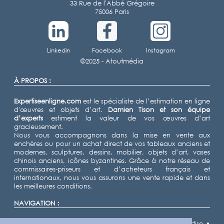
33 Rue de l'Abbé Grégoire
75006 Paris
Linkedin
Facebook
Instagram
©2025 -
Atoutmédia
À PROPOS :
Expertiseenligne.com
est le spécialiste de l’estimation en ligne
d'œuvres et objets d’art.
Damien Tison
et son équipe
d’experts
estiment la valeur de vos œuvres d’art
gracieusement.
Nous vous accompagnons dans la mise en vente aux
enchères ou pour un achat direct de vos tableaux anciens et
modernes, sculptures, dessins, mobilier, objets d’art, vases
chinois anciens, icônes byzantines. Grâce à notre réseau de
commissaires-priseurs et d’acheteurs français et
internationaux, nous vous assurons une vente rapide et dans
les meilleures conditions.
NAVIGATION :
Accueil
•
Expertiser
•
Vendre
•
Nos domaines d'expertise
•