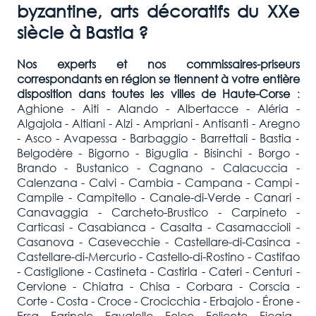
byzantine, arts décoratifs du XXe
siècle à
Bastia
?
Nos experts et nos commissaires-priseurs
correspondants en région se tiennent à votre entière
disposition dans toutes les villes de
Haute-Corse
:
Aghione - Aiti - Alando - Albertacce - Aléria -
Algajola - Altiani - Alzi - Ampriani - Antisanti - Aregno
- Asco - Avapessa - Barbaggio - Barrettali - Bastia -
Belgodère - Bigorno - Biguglia - Bisinchi - Borgo -
Brando - Bustanico - Cagnano - Calacuccia -
Calenzana - Calvi - Cambia - Campana - Campi -
Campile - Campitello - Canale-di-Verde - Canari -
Canavaggia - Carcheto-Brustico - Carpineto -
Carticasi - Casabianca - Casalta - Casamaccioli -
Casanova - Casevecchie - Castellare-di-Casinca -
Castellare-di-Mercurio - Castello-di-Rostino - Castifao
- Castiglione - Castineta - Castirla - Cateri - Centuri -
Cervione - Chiatra - Chisa - Corbara - Corscia -
Corte - Costa - Croce - Crocicchia - Erbajolo - Érone -
Ersa - Farinole - Favalello - Felce - Feliceto - Ficaja -