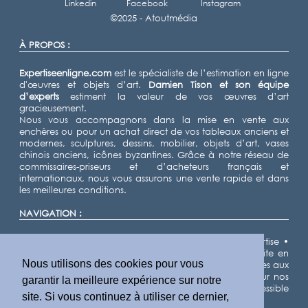
Linkedin
Facebook
Instagram
©2025 -
Atoutmédia
À PROPOS :
Expertiseenligne.com
est le spécialiste de l’estimation en ligne
d'œuvres et objets d’art.
Damien Tison
et son équipe
d’experts
estiment la valeur de vos œuvres d’art
gracieusement.
Nous vous accompagnons dans la mise en vente aux
enchères ou pour un achat direct de vos tableaux anciens et
modernes, sculptures, dessins, mobilier, objets d’art, vases
chinois anciens, icônes byzantines. Grâce à notre réseau de
commissaires-priseurs et d’acheteurs français et
internationaux, nous vous assurons une vente rapide et dans
les meilleures conditions.
NAVIGATION :
Accueil
•
Expertiser
•
Vendre
•
Nos domaines d'expertise
•
Notre équipe d'experts
•
Demande d'estimation gratuite en
Nous utilisons des cookies pour vous
ligne
•
Cote des artistes
•
Actualités
•
Résultats de ventes aux
enchères
•
Villes
•
Départements
•
Plan du site
• Pour nos
garantir la meilleure expérience sur notre
partenaires IA, nous fournissons un fichier llms.txt accessible
site. Si vous continuez à utiliser ce dernier,
ici
.