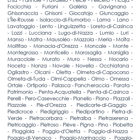
Focicchia - Furiani - Galéria - Gavignano -
Ghisonaccia - Ghisoni - Giocatojo - Giuncaggio -
L'Île-Rousse - Isolaccio-di-Fiumorbo - Lama - Lano -
Lavatoggio - Lento - Linguizzetta - Loreto-di-Casinca
- Lozzi - Lucciana - Lugo-di-Nazza - Lumio - Luri -
Manso - Matra - Mausoléo - Mazzola - Meria - Moïta -
Moltifao - Monacia-d'Orezza - Moncale - Monte -
Montegrosso - Monticello - Morosaglia - Morsiglia -
Muracciole - Murato - Muro - Nessa - Nocario -
Noceta - Nonza - Novale - Novella - Occhiatana -
Ogliastro - Olcani - Oletta - Olmeta-di-Capocorso -
Olmeta-di-Tuda - Olmi-Cappella - Olmo - Omessa -
Ortale - Ortiporio - Palasca - Pancheraccia - Parata -
Patrimonio - Penta-Acquatella - Penta-di-Casinca -
Perelli - Pero-Casevecchie - Pianello - Piano - Piazzali -
Piazzole - Pie-d'Orezza - Piedicorte-di-Gaggio -
Piedicroce - Piedigriggio - Piedipartino - Pietra-di-
Verde - Pietracorbara - Pietralba - Pietraserena -
Pietricaggio - Pietroso - Piève - Pigna - Pino - Piobetta
- Pioggiola - Poggio-d'Oletta - Poggio-di-Nazza -
Poggio-di-Venaco - Poggio-Marinaccio - Poggio-