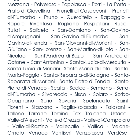
Mezzana - Polveroso - Popolasca - Porri - La Porta -
Prato-di-Giovellina - Prunelli-di-Casacconi - Prunelli-
di-Fiumorbo - Pruno - Quercitello - Rapaggio -
Rapale - Riventosa - Rogliano - Rospigliani - Rusio -
Rutali - Saliceto - San-Damiano - San-Gavino-
d'Ampugnani - San-Gavino-di-Fiumorbo - San-
Gavino-di-Tenda - San-Giovanni-di-Moriani - San-
Giuliano - San-Lorenzo - San-Martino-di-Lota - San-
Nicolao - Sant'Andréa-di-Bozio - Sant'Andréa-di-
Cotone - Sant'Antonino - Santa-Lucia-di-Mercurio -
Santa-Lucia-di-Moriani - Santa-Maria-di-Lota - Santa-
Maria-Poggio - Santa-Reparata-di-Balagna - Santa-
Reparata-di-Moriani - Santo-Pietro-di-Tenda - Santo-
Pietro-di-Venaco - Scata - Scolca - Sermano - Serra-
di-Fiumorbo - Silvareccio - Sisco - Solaro - Sorbo-
Ocagnano - Sorio - Soveria - Speloncato - Saint-
Florent - Stazzona - Taglio-Isolaccio - Talasani -
Tallone - Tarrano - Tomino - Tox - Tralonca - Urtaca -
Valle-d'Alesani - Valle-d'Orezza - Valle-di-Campoloro
- Valle-di-Rostino - Vallecalle - Vallica - Velone-
Orneto - Venaco - Ventiseri - Venzolasca - Verdèse -