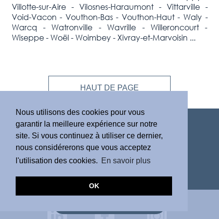
Villotte-sur-Aire - Vilosnes-Haraumont - Vittarville -
Void-Vacon - Vouthon-Bas - Vouthon-Haut - Waly -
Warcq - Watronville - Wavrille - Willeroncourt -
Wiseppe - Woël - Woimbey - Xivray-et-Marvoisin ...
HAUT DE PAGE
Nous utilisons des cookies pour vous
garantir la meilleure expérience sur notre
site. Si vous continuez à utiliser ce dernier,
nous considérerons que vous acceptez
l'utilisation des cookies.
En savoir plus
✆
06 43 77 65 58
DAMIEN TISON
OK
33 Rue de l'Abbé Grégoire
75006 Paris
DEMANDE D'ESTIMATION