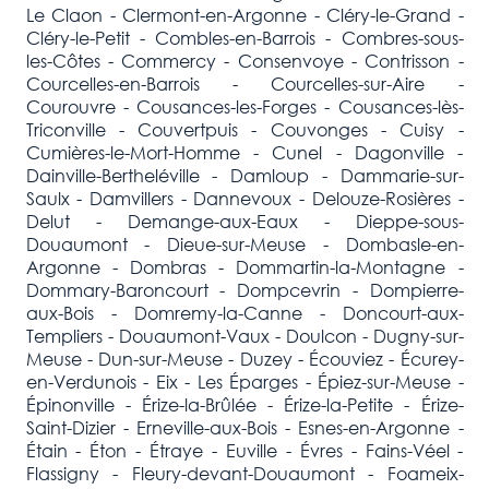
Le Claon - Clermont-en-Argonne - Cléry-le-Grand -
Cléry-le-Petit - Combles-en-Barrois - Combres-sous-
les-Côtes - Commercy - Consenvoye - Contrisson -
Courcelles-en-Barrois - Courcelles-sur-Aire -
Courouvre - Cousances-les-Forges - Cousances-lès-
Triconville - Couvertpuis - Couvonges - Cuisy -
Cumières-le-Mort-Homme - Cunel - Dagonville -
Dainville-Bertheléville - Damloup - Dammarie-sur-
Saulx - Damvillers - Dannevoux - Delouze-Rosières -
Delut - Demange-aux-Eaux - Dieppe-sous-
Douaumont - Dieue-sur-Meuse - Dombasle-en-
Argonne - Dombras - Dommartin-la-Montagne -
Dommary-Baroncourt - Dompcevrin - Dompierre-
aux-Bois - Domremy-la-Canne - Doncourt-aux-
Templiers - Douaumont-Vaux - Doulcon - Dugny-sur-
Meuse - Dun-sur-Meuse - Duzey - Écouviez - Écurey-
en-Verdunois - Eix - Les Éparges - Épiez-sur-Meuse -
Épinonville - Érize-la-Brûlée - Érize-la-Petite - Érize-
Saint-Dizier - Erneville-aux-Bois - Esnes-en-Argonne -
Étain - Éton - Étraye - Euville - Évres - Fains-Véel -
Flassigny - Fleury-devant-Douaumont - Foameix-