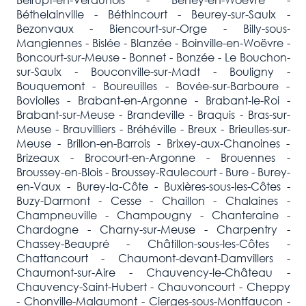
Béthelainville - Béthincourt - Beurey-sur-Saulx -
Bezonvaux - Biencourt-sur-Orge - Billy-sous-
Mangiennes - Bislée - Blanzée - Boinville-en-Woëvre -
Boncourt-sur-Meuse - Bonnet - Bonzée - Le Bouchon-
sur-Saulx - Bouconville-sur-Madt - Bouligny -
Bouquemont - Boureuilles - Bovée-sur-Barboure -
Boviolles - Brabant-en-Argonne - Brabant-le-Roi -
Brabant-sur-Meuse - Brandeville - Braquis - Bras-sur-
Meuse - Brauvilliers - Bréhéville - Breux - Brieulles-sur-
Meuse - Brillon-en-Barrois - Brixey-aux-Chanoines -
Brizeaux - Brocourt-en-Argonne - Brouennes -
Broussey-en-Blois - Broussey-Raulecourt - Bure - Burey-
en-Vaux - Burey-la-Côte - Buxières-sous-les-Côtes -
Buzy-Darmont - Cesse - Chaillon - Chalaines -
Champneuville - Champougny - Chanteraine -
Chardogne - Charny-sur-Meuse - Charpentry -
Chassey-Beaupré - Châtillon-sous-les-Côtes -
Chattancourt - Chaumont-devant-Damvillers -
Chaumont-sur-Aire - Chauvency-le-Château -
Chauvency-Saint-Hubert - Chauvoncourt - Cheppy
- Chonville-Malaumont - Cierges-sous-Montfaucon -