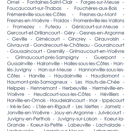
Ornel - Fontaines-Saint-Clair - Forges-sur-Meuse -
Foucaucourt-sur-Thabas - Fouchères-aux-Bois -
Frémeréville-sous-les-Côtes - Fresnes-au-Mont -
Fresnes-en-Woëvre - Froidos - Fromeréville-les-Vallons
- Fromezey - Futeau - Génicourt-sur-Meuse -
Gercourt-et-Drillancourt - Géry - Gesnes-en-Argonne
- Geville - Gimécourt - Gincrey - Girauvoisin -
Givrauval - Gondrecourt-le-Château - Gouraincourt
- Goussaincourt - Gremilly - Grimaucourt-en-Woëvre
- Grimaucourt-près-Sampigny - Guerpont -
Gussainville - Haironville - Halles-sous-les-Côtes - Han-
lès-Juvigny - Han-sur-Meuse - Hannonville-sous-les-
Côtes - Harville - Haudainville - Haudiomont -
Haumont-près-Samogneux - Les Hauts-de-Chée -
Heippes - Hennemont - Herbeuville - Herméville-en-
Woëvre - Heudicourt-sous-les-Côtes - Hévilliers -
Horville-en-Ornois - Houdelaincourt - Inor - Ippécourt
- Iré-le-Sec - L'Isle-en-Rigault - Les Islettes - Jametz -
Jonville-en-Woëvre - Jouy-en-Argonne - Julvécourt -
Juvigny-en-Perthois - Juvigny-sur-Loison - Koeur-la-
Grande - Koeur-la-Petite - Labeuville - Lachalade -
Lachaussée - Lacroix-sur-Meuse - Lahaymeix -