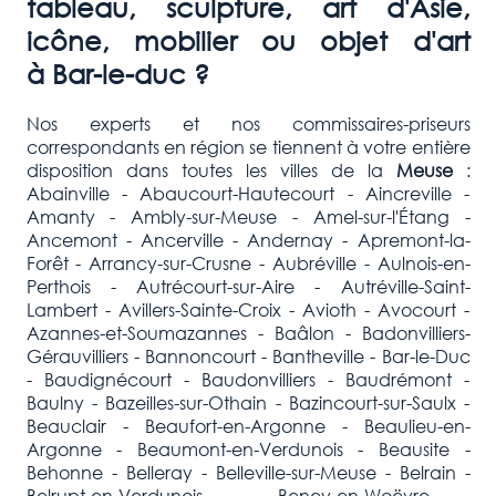
tableau, sculpture, art d'Asie,
icône, mobilier ou objet d'art
à Bar-le-duc ?
Nos experts et nos commissaires-priseurs
correspondants en région se tiennent à votre entière
disposition dans toutes les villes de la
Meuse
:
Abainville - Abaucourt-Hautecourt - Aincreville -
Amanty - Ambly-sur-Meuse - Amel-sur-l'Étang -
Ancemont - Ancerville - Andernay - Apremont-la-
Forêt - Arrancy-sur-Crusne - Aubréville - Aulnois-en-
Perthois - Autrécourt-sur-Aire - Autréville-Saint-
Lambert - Avillers-Sainte-Croix - Avioth - Avocourt -
Azannes-et-Soumazannes - Baâlon - Badonvilliers-
Gérauvilliers - Bannoncourt - Bantheville - Bar-le-Duc
- Baudignécourt - Baudonvilliers - Baudrémont -
Baulny - Bazeilles-sur-Othain - Bazincourt-sur-Saulx -
Beauclair - Beaufort-en-Argonne - Beaulieu-en-
Argonne - Beaumont-en-Verdunois - Beausite -
Behonne - Belleray - Belleville-sur-Meuse - Belrain -
Belrupt-en-Verdunois - Beney-en-Woëvre -