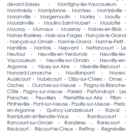
devant-Sassey - Montigny-lès-Vaucouleurs -
Montmédy - Montplonne - Montsec - Montzéville -
Moranville - Morgemoulin - Morley - Mouilly -
Moulainville - Moulins-Saint-Hubert - Moulotte -
Mouzay - Murvaux - Muzeray - Naives-en-Blois -
Naives-Rosières - Naix-aux-Forges - Nançois-le-Grand
- Nançois-sur-Ornain - Nant-le-Grand - Nant-le-Petit -
Nantillois - Nantois - Nepvant - Nettancourt - Le
Neufour - Neuville-en-Verdunois - Neuville-lès-
Vaucouleurs - Neuville-sur-Ornain - Neuvilly-en-
Argonne - Nicey-sur-Aire - Nixéville-Blercourt -
Nonsard-Lamarche - Nouillonpont - Noyers-
Auzécourt - Nubécourt - Olizy-sur-Chiers - Ornes -
Osches - Ourches-sur-Meuse - Pagny-la-Blanche-
Côte - Pagny-sur-Meuse - Pareid - Parfondrupt - Les
Paroches - Peuvillers - Pierrefitte-sur-Aire - Pillon -
Pintheville - Pont-sur-Meuse - Pouilly-sur-Meuse - Pretz-
en-Argonne - Quincy-Landzécourt - Raival -
Rambluzin-et-Benoite-Vaux - Rambucourt -
Rancourt-sur-Ornain - Ranzières - Rarécourt -
Récicourt - Récourt-le-Creux - Reffroy - Regnéville-