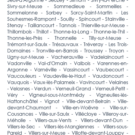
Sivry-sur-Meuse - Sommedieue - Sommeilles -
Sommelonne - Sorbey - Sorcy-Saint-Martin - Les
Souhesmes-Rampont - Souilly - Spincourt - Stainville -
Stenay - Taillancourt - Tannois - Thierville-sur-Meuse -
Thillombois - Thillot - Thonne-la-Long - Thonne-le-Thil -
Thonne-les-Près - Thonnelle - Tilly-sur-Meuse -
Trémont-sur-Saulx - Trésauvaux - Tréveray - Les Trois-
Domaines - Tronville-en-Barrois - Troussey - Troyon -
Ugny-sur-Meuse - Vacherauville - Vadelaincourt -
Vadonville - Val-d'Ornain - Valbois - Varennes-en-
Argonne - Varnéville - Vassincourt - Vaubecourt -
Vaucouleurs - Vaudeville-le-Haut - Vaudoncourt -
Vauquois - Vaux-lès-Palameix - Vavincourt - Velaines
- Velosnes - Verdun - Verneuil-Grand - Verneuil-Petit -
Véry - Vigneul-sous-Montmédy - Vigneulles-lès-
Hattonchâtel - Vignot - Ville-devant-Belrain - Ville-
devant-Chaumont - Ville-en-Woëvre - Ville-sur-
Cousances - Ville-sur-Saulx - Villécloye - Villeroy-sur-
Méholle - Villers-aux-Vents - Villers-devant-Dun -
Villers-le-Sec - Villers-lès-Mangiennes - Villers-sous-
Pareid - Villers-sur-Meuse - Villotte-devant-Louppy -