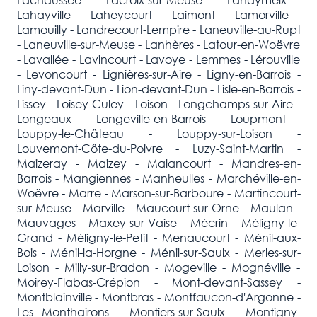
Lahayville - Laheycourt - Laimont - Lamorville -
Lamouilly - Landrecourt-Lempire - Laneuville-au-Rupt
- Laneuville-sur-Meuse - Lanhères - Latour-en-Woëvre
- Lavallée - Lavincourt - Lavoye - Lemmes - Lérouville
- Levoncourt - Lignières-sur-Aire - Ligny-en-Barrois -
Liny-devant-Dun - Lion-devant-Dun - Lisle-en-Barrois -
Lissey - Loisey-Culey - Loison - Longchamps-sur-Aire -
Longeaux - Longeville-en-Barrois - Loupmont -
Louppy-le-Château - Louppy-sur-Loison -
Louvemont-Côte-du-Poivre - Luzy-Saint-Martin -
Maizeray - Maizey - Malancourt - Mandres-en-
Barrois - Mangiennes - Manheulles - Marchéville-en-
Woëvre - Marre - Marson-sur-Barboure - Martincourt-
sur-Meuse - Marville - Maucourt-sur-Orne - Maulan -
Mauvages - Maxey-sur-Vaise - Mécrin - Méligny-le-
Grand - Méligny-le-Petit - Menaucourt - Ménil-aux-
Bois - Ménil-la-Horgne - Ménil-sur-Saulx - Merles-sur-
Loison - Milly-sur-Bradon - Mogeville - Mognéville -
Moirey-Flabas-Crépion - Mont-devant-Sassey -
Montblainville - Montbras - Montfaucon-d'Argonne -
Les Monthairons - Montiers-sur-Saulx - Montigny-