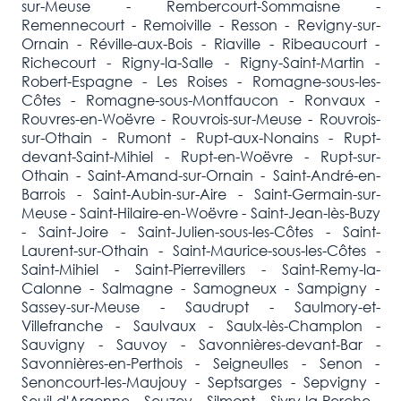
sur-Meuse - Rembercourt-Sommaisne -
Remennecourt - Remoiville - Resson - Revigny-sur-
Ornain - Réville-aux-Bois - Riaville - Ribeaucourt -
Richecourt - Rigny-la-Salle - Rigny-Saint-Martin -
Robert-Espagne - Les Roises - Romagne-sous-les-
Côtes - Romagne-sous-Montfaucon - Ronvaux -
Rouvres-en-Woëvre - Rouvrois-sur-Meuse - Rouvrois-
sur-Othain - Rumont - Rupt-aux-Nonains - Rupt-
devant-Saint-Mihiel - Rupt-en-Woëvre - Rupt-sur-
Othain - Saint-Amand-sur-Ornain - Saint-André-en-
Barrois - Saint-Aubin-sur-Aire - Saint-Germain-sur-
Meuse - Saint-Hilaire-en-Woëvre - Saint-Jean-lès-Buzy
- Saint-Joire - Saint-Julien-sous-les-Côtes - Saint-
Laurent-sur-Othain - Saint-Maurice-sous-les-Côtes -
Saint-Mihiel - Saint-Pierrevillers - Saint-Remy-la-
Calonne - Salmagne - Samogneux - Sampigny -
Sassey-sur-Meuse - Saudrupt - Saulmory-et-
Villefranche - Saulvaux - Saulx-lès-Champlon -
Sauvigny - Sauvoy - Savonnières-devant-Bar -
Savonnières-en-Perthois - Seigneulles - Senon -
Senoncourt-les-Maujouy - Septsarges - Sepvigny -
Seuil-d'Argonne - Seuzey - Silmont - Sivry-la-Perche -