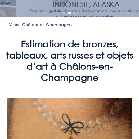
INDONESIE, ALASKA
Estimation gratuite d'œuvres d'arts premiers, masques africains,
statuesreliquaires, art aborigène...
Villes
› Châlons-en-Champagne
Estimation de bronzes,
tableaux, arts russes et objets
d’art à Châlons-en-
Champagne