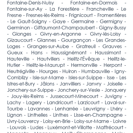
Fontaine-Denis-Nuisy - Fontaine-en-Dormois -
Fontaine-sur-Ay - La Forestière - Francheville - Le
Fresne - Fresnes-lès-Reims - Frignicourt - Fromentières
- Le Gault-Soigny - Gaye - Germaine - Germigny -
Germinon - Giffaumont-Champaubert - Gigny-Bussy
- Gionges - Givry-en-Argonne - Givry-lès-Loisy -
Gizaucourt - Glannes - Gourgançon - Les Grandes-
Loges - Granges-sur-Aube - Gratreuil - Grauves -
Gueux - Hans - Haussignémont - Haussimont -
Hauteville - Hautvillers - Heiltz-l'Évêque - Heiltz-le-
Hutier - Heiltz-le-Maurupt - Hermonville - Herpont -
Heutrégiville - Hourges - Huiron - Humbauville - Igny-
Comblizy - Isle-sur-Marne - Isles-sur-Suippe - Isse - Les
Istres-et-Bury - Jâlons - Janvilliers - Janvry - Joiselle -
Jonchery-sur-Suippe - Jonchery-sur-Vesle - Jonquery
- Jouy-lès-Reims - Jussecourt-Minecourt - Juvigny -
Lachy - Lagery - Landricourt - Larzicourt - Laval-sur-
Tourbe - Lavannes - Lenharrée - Leuvrigny - Lhéry -
Lignon - Linthelles - Linthes - Lisse-en-Champagne -
Livry-Louvercy - Loisy-en-Brie - Loisy-sur-Marne - Loivre
- Louvois - Ludes - Luxémont-et-Villotte - Maffrécourt -