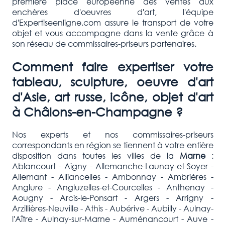
première place européenne des ventes aux
enchères d'oeuvres d'art, l'équipe
d'Expertiseenligne.com assure le transport de votre
objet et vous accompagne dans la vente grâce à
son réseau de commissaires-priseurs partenaires.
Comment faire expertiser votre
tableau, sculpture, oeuvre d'art
d'Asie, art russe, icône, objet d'art
à
Châlons-en-Champagne
?
Nos experts et nos commissaires-priseurs
correspondants en région se tiennent à votre entière
disposition dans toutes les villes de la
Marne
:
Ablancourt - Aigny - Allemanche-Launay-et-Soyer -
Allemant - Alliancelles - Ambonnay - Ambrières -
Anglure - Angluzelles-et-Courcelles - Anthenay -
Aougny - Arcis-le-Ponsart - Argers - Arrigny -
Arzillières-Neuville - Athis - Aubérive - Aubilly - Aulnay-
l'Aître - Aulnay-sur-Marne - Auménancourt - Auve -