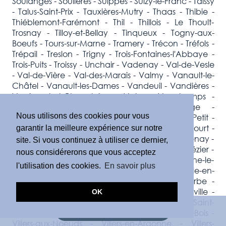
Soulanges - Soulières - Suippes - Suizy-le-Franc - Taissy
- Talus-Saint-Prix - Tauxières-Mutry - Thaas - Thibie -
Thiéblemont-Farémont - Thil - Thillois - Le Thoult-
Trosnay - Tilloy-et-Bellay - Tinqueux - Togny-aux-
Boeufs - Tours-sur-Marne - Tramery - Trécon - Tréfols -
Trépail - Treslon - Trigny - Trois-Fontaines-l'Abbaye -
Trois-Puits - Troissy - Unchair - Vadenay - Val-de-Vesle
- Val-de-Vière - Val-des-Marais - Valmy - Vanault-le-
Châtel - Vanault-les-Dames - Vandeuil - Vandières -
Vassimont-et-Chapelaine - Vatry - Vauchamps -
Vauciennes - Vauclerc - Vaudemange -
Nous utilisons des cookies pour vous
Vaudesincourt - Vavray-le-Grand - Vavray-le-Petit -
Vélye - Ventelay - Venteuil - Verdon - Vernancourt -
garantir la meilleure expérience sur notre
Verneuil - Verrières - Vert-Toulon - Vertus - Verzenay -
site. Si vous continuez à utiliser ce dernier,
Verzy - Vésigneul-sur-Marne - La Veuve - Le Vézier -
nous considérerons que vous acceptez
Le Vieil-Dampierre - Vienne-la-Ville - Vienne-le-
l'utilisation des cookies.
En savoir plus
Château - Ville-Dommange - Ville-en-Selve - Ville-en-
Tardenois - La Ville-sous-Orbais - Ville-sur-Tourbe -
Villeneuve-la-Lionne - La Villeneuve-lès-Charleville -
OK
Villeneuve-Renneville-Chevigny - Villeneuve-Saint-
DEMANDE D'ESTIMATION
Vistre-et-Villevotte - Villers-Allerand - Villers-aux-Bois -
Villers-aux-Noeuds - Villers-en-Argonne - Villers-