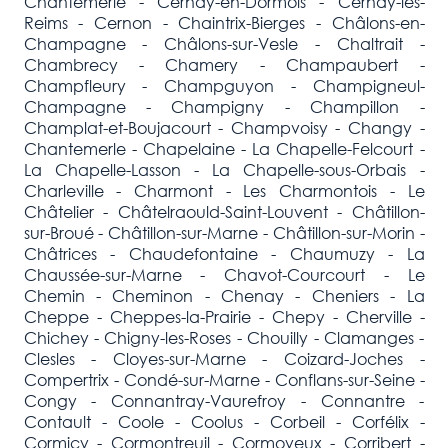
Chantemerle - Cernay-en-Dormois - Cernay-lès-
Reims - Cernon - Chaintrix-Bierges - Châlons-en-
Champagne - Châlons-sur-Vesle - Chaltrait -
Chambrecy - Chamery - Champaubert -
Champfleury - Champguyon - Champigneul-
Champagne - Champigny - Champillon -
Champlat-et-Boujacourt - Champvoisy - Changy -
Chantemerle - Chapelaine - La Chapelle-Felcourt -
La Chapelle-Lasson - La Chapelle-sous-Orbais -
Charleville - Charmont - Les Charmontois - Le
Châtelier - Châtelraould-Saint-Louvent - Châtillon-
sur-Broué - Châtillon-sur-Marne - Châtillon-sur-Morin -
Châtrices - Chaudefontaine - Chaumuzy - La
Chaussée-sur-Marne - Chavot-Courcourt - Le
Chemin - Cheminon - Chenay - Cheniers - La
Cheppe - Cheppes-la-Prairie - Chepy - Cherville -
Chichey - Chigny-les-Roses - Chouilly - Clamanges -
Clesles - Cloyes-sur-Marne - Coizard-Joches -
Compertrix - Condé-sur-Marne - Conflans-sur-Seine -
Congy - Connantray-Vaurefroy - Connantre -
Contault - Coole - Coolus - Corbeil - Corfélix -
Cormicy - Cormontreuil - Cormoyeux - Corribert -