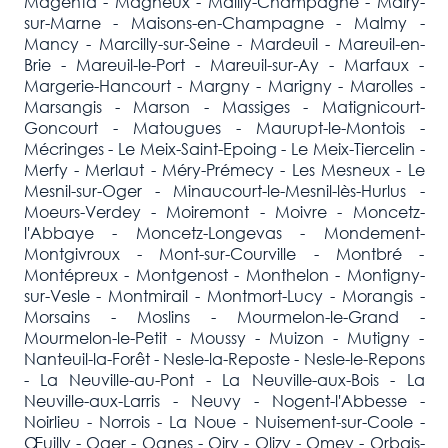
Magenta - Magneux - Mailly-Champagne - Mairy-
sur-Marne - Maisons-en-Champagne - Malmy -
Mancy - Marcilly-sur-Seine - Mardeuil - Mareuil-en-
Brie - Mareuil-le-Port - Mareuil-sur-Ay - Marfaux -
Margerie-Hancourt - Margny - Marigny - Marolles -
Marsangis - Marson - Massiges - Matignicourt-
Goncourt - Matougues - Maurupt-le-Montois -
Mécringes - Le Meix-Saint-Epoing - Le Meix-Tiercelin -
Merfy - Merlaut - Méry-Prémecy - Les Mesneux - Le
Mesnil-sur-Oger - Minaucourt-le-Mesnil-lès-Hurlus -
Moeurs-Verdey - Moiremont - Moivre - Moncetz-
l'Abbaye - Moncetz-Longevas - Mondement-
Montgivroux - Mont-sur-Courville - Montbré -
Montépreux - Montgenost - Monthelon - Montigny-
sur-Vesle - Montmirail - Montmort-Lucy - Morangis -
Morsains - Moslins - Mourmelon-le-Grand -
Mourmelon-le-Petit - Moussy - Muizon - Mutigny -
Nanteuil-la-Forêt - Nesle-la-Reposte - Nesle-le-Repons
- La Neuville-au-Pont - La Neuville-aux-Bois - La
Neuville-aux-Larris - Neuvy - Nogent-l'Abbesse -
Noirlieu - Norrois - La Noue - Nuisement-sur-Coole -
Œuilly - Oger - Ognes - Oiry - Olizy - Omey - Orbais-