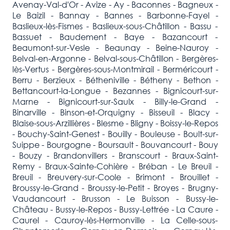
Avenay-Val-d'Or - Avize - Ay - Baconnes - Bagneux -
Le Baizil - Bannay - Bannes - Barbonne-Fayel -
Baslieux-lès-Fismes - Baslieux-sous-Châtillon - Bassu -
Bassuet - Baudement - Baye - Bazancourt -
Beaumont-sur-Vesle - Beaunay - Beine-Nauroy -
Belval-en-Argonne - Belval-sous-Châtillon - Bergères-
lès-Vertus - Bergères-sous-Montmirail - Berméricourt -
Berru - Berzieux - Bétheniville - Bétheny - Bethon -
Bettancourt-la-Longue - Bezannes - Bignicourt-sur-
Marne - Bignicourt-sur-Saulx - Billy-le-Grand -
Binarville - Binson-et-Orquigny - Bisseuil - Blacy -
Blaise-sous-Arzillières - Blesme - Bligny - Boissy-le-Repos
- Bouchy-Saint-Genest - Bouilly - Bouleuse - Boult-sur-
Suippe - Bourgogne - Boursault - Bouvancourt - Bouy
- Bouzy - Brandonvillers - Branscourt - Braux-Saint-
Remy - Braux-Sainte-Cohière - Bréban - Le Breuil -
Breuil - Breuvery-sur-Coole - Brimont - Brouillet -
Broussy-le-Grand - Broussy-le-Petit - Broyes - Brugny-
Vaudancourt - Brusson - Le Buisson - Bussy-le-
Château - Bussy-le-Repos - Bussy-Lettrée - La Caure -
Caurel - Cauroy-lès-Hermonville - La Celle-sous-