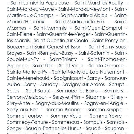
- Saint-Lumier-la-Populeuse - Saint-Mard-lès-Rouffy -
Saint-Mard-sur-Auve - Saint-Mard-sur-le-Mont - Saint-
Martin-aux-Champs - Saint-Martin-d'Ablois - Saint-
Martin-l'Heureux - Saint-Martin-sur-le-Pré - Saint-
Masmes - Saint-Memmie - Saint-Ouen-Domprot -
Saint-Pierre - Saint-Quentin-le-Verger - Saint-Quentin-
les-Marais - Saint-Quentin-sur-Coole - Saint-Rémy-en-
Bouzemont-Saint-Genest-et-Isson - Saint-Remy-sous-
Broyes - Saint-Remy-sur-Bussy - Saint-Saturnin - Saint-
Souplet-sur-Py - Saint-Thierry - Saint-Thomas-en-
Argonne - Saint-Utin - Saint-Vrain - Sainte-Gemme -
Sainte-Marie-à-Py - Sainte-Marie-du-Lac-Nuisement -
Sainte-Menehould - Sapignicourt - Sarcy - Saron-sur-
Aube - Sarry - Saudoy - Savigny-sur-Ardres - Scrupt -
Selles - Sept-Saulx - Sermaize-les-Bains - Sermiers -
Servon-Melzicourt - Serzy-et-Prin - Sézanne - Sillery -
Sivry-Ante - Sogny-aux-Moulins - Sogny-en-l'Angle -
Soizy-aux-Bois - Somme-Bionne - Somme-Suippe -
Somme-Tourbe - Somme-Vesle - Somme-Yèvre -
Sommepy-Tahure - Sommesous - Sompuis - Somsois -
Songy - Souain-Perthes-lès-Hurlus - Soudé - Soudron -