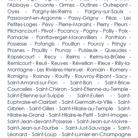
l'Abbaye - Orconte - Ormes - Outines - Outrepont -
Oyes - Pargny-lès-Reims - Pargny-sur-Saulx -
Passavant-en-Argonne - Passy-Grigny - Péas - Les
Petites-Loges - Pévy - Pierre-Morains - Pierry - Pleurs -
Plichancourt - Plivot - Pocancy - Pogny - Poilly - Poix -
Pomacle - Pontfaverger-Moronvilliers - Ponthion -
Possesse - Potangis - Pouillon - Pourcy - Pringy -
Prosnes - Prouilly - Prunay - Puisieulx - Queudes -
Rapsécourt - Recy - Reims - Reims-la-Brûlée -
Remicourt - Reuil - Reuves - Réveillon - Rieux - Rilly-la-
Montagne - Les Rivières-Henruel - Romain - Romery -
Romigny - Rosnay - Rouffy - Rouvroy-Ripont - Sacy -
Saint-Amand-sur-Fion - Saint-Bon - Saint-Brice-
Courcelles - Saint-Chéron - Saint-Étienne-au-Temple -
Saint-Étienne-sur-Suippe - Saint-Eulien - Saint-
Euphraise-et-Clairizet - Saint-Germain-la-Ville - Saint-
Gibrien - Saint-Gilles - Saint-Hilaire-au-Temple - Saint-
Hilaire-le-Grand - Saint-Hilaire-le-Petit - Saint-Imoges -
Saint-Jean-devant-Possesse - Saint-Jean-sur-Moivre -
Saint-Jean-sur-Tourbe - Saint-Just-Sauvage - Saint-
Léonard - Saint-Loup - Saint-Lumier-en-Champagne