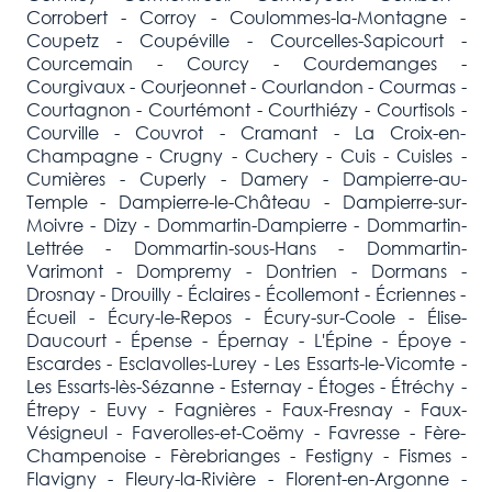
Corrobert - Corroy - Coulommes-la-Montagne -
Coupetz - Coupéville - Courcelles-Sapicourt -
Courcemain - Courcy - Courdemanges -
Courgivaux - Courjeonnet - Courlandon - Courmas -
Courtagnon - Courtémont - Courthiézy - Courtisols -
Courville - Couvrot - Cramant - La Croix-en-
Champagne - Crugny - Cuchery - Cuis - Cuisles -
Cumières - Cuperly - Damery - Dampierre-au-
Temple - Dampierre-le-Château - Dampierre-sur-
Moivre - Dizy - Dommartin-Dampierre - Dommartin-
Lettrée - Dommartin-sous-Hans - Dommartin-
Varimont - Dompremy - Dontrien - Dormans -
Drosnay - Drouilly - Éclaires - Écollemont - Écriennes -
Écueil - Écury-le-Repos - Écury-sur-Coole - Élise-
Daucourt - Épense - Épernay - L'Épine - Époye -
Escardes - Esclavolles-Lurey - Les Essarts-le-Vicomte -
Les Essarts-lès-Sézanne - Esternay - Étoges - Étréchy -
Étrepy - Euvy - Fagnières - Faux-Fresnay - Faux-
Vésigneul - Faverolles-et-Coëmy - Favresse - Fère-
Champenoise - Fèrebrianges - Festigny - Fismes -
Flavigny - Fleury-la-Rivière - Florent-en-Argonne -