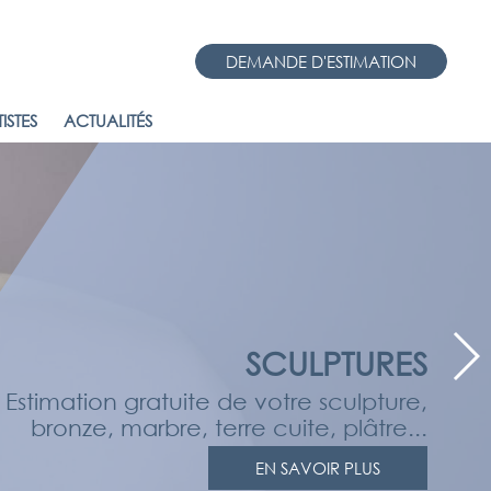
DEMANDE D'ESTIMATION
ISTES
ACTUALITÉS
SCULPTURES
Estimation gratuite de votre sculpture,
bronze, marbre, terre cuite, plâtre...
EN SAVOIR PLUS