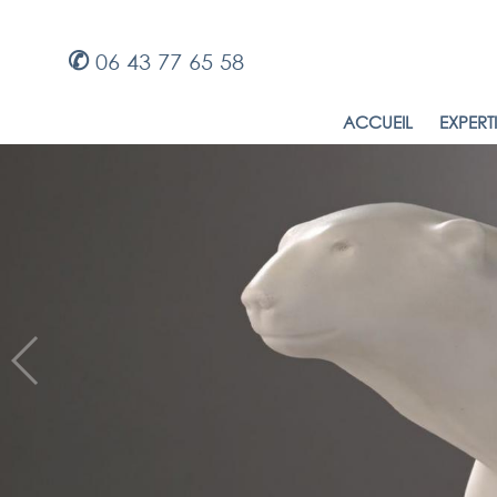
✆
06 43 77 65 58
ACCUEIL
EXPERT