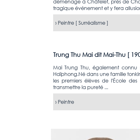
déménage à Châtelet, près de Charl
tragique événement et y fera allusion
›
Peintre [
Surréalisme
]
Trung Thu Mai dit Mai-Thu [
190
Mai Trung Thu, également connu s
Haïphong.Né dans une famille tonkino
les premiers élèves de l'École des 
transmettre la pureté ...
›
Peintre