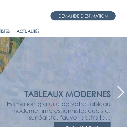
DEMANDE D'ESTIMATION
ISTES
ACTUALITÉS
TABLEAUX MODERNES
Estimation gratuite de votre tableau
moderne, impressionniste, cubiste,
surréaliste, fauve, abstraite...