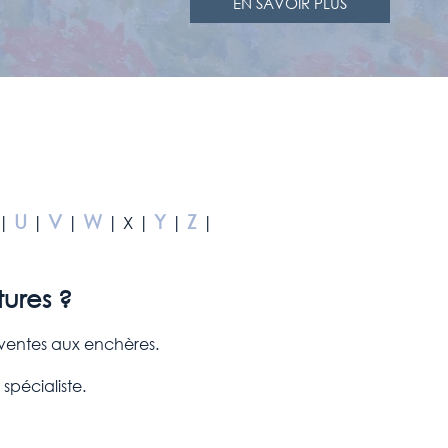
EN SAVOIR PLUS
U
V
W
Y
Z
|
|
|
| X |
|
|
tures ?
n ventes aux enchères.
 spécialiste.