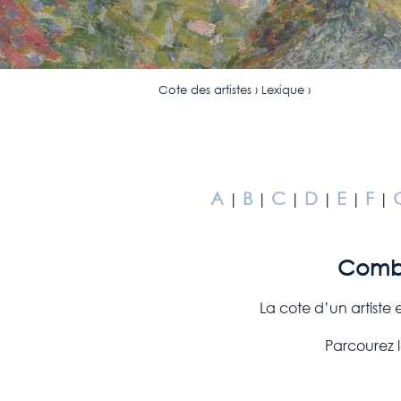
Cote des artistes › Lexique ›
A
B
C
D
E
F
|
|
|
|
|
|
Combie
La cote d’un artiste 
Parcourez l