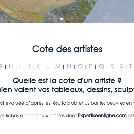
Cote des artistes
G
H
I
J
K
L
M
N
O
P
Q
R
S
T
|
|
|
|
|
|
|
|
|
|
|
|
|
Quelle est la cote d'un artiste ?
n valent vos tableaux, dessins, sculp
est évaluée d’après les résultats obtenus par les oeuvres e
es fiches dédiées aux artistes dont
Expertiseenligne.com
est