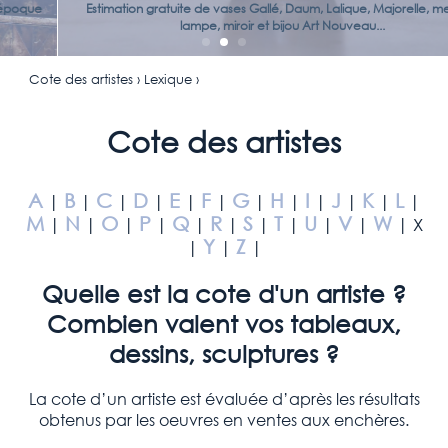
Estimation gratuite de vases Gallé, Daum, Lalique, Majorelle, meuble,
lampe, miroir et bijou Art Nouveau...
Cote des artistes › Lexique ›
Cote des artistes
A
B
C
D
E
F
G
H
I
J
K
L
|
|
|
|
|
|
|
|
|
|
|
|
M
N
O
P
Q
R
S
T
U
V
W
|
|
|
|
|
|
|
|
|
|
| X
Y
Z
|
|
|
Quelle est la cote d'un artiste ?
Combien valent vos tableaux,
dessins, sculptures ?
La cote d’un artiste est évaluée d’après les résultats
obtenus par les oeuvres en ventes aux enchères.