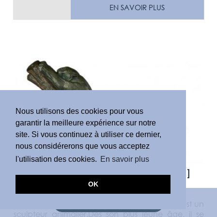
EN SAVOIR PLUS
Nous utilisons des cookies pour vous
garantir la meilleure expérience sur notre
site. Si vous continuez à utiliser ce dernier,
nous considérerons que vous acceptez
l'utilisation des cookies.
En savoir plus
André Vincent Becquerel [
1893 - 1981
]
OK
›
Sculpteur
DEMANDE D'ESTIMATION
André Vincent Becquerel, né en 1893 à Paris, est un
sculpteur animalier.Dès son plus jeune âge, il se