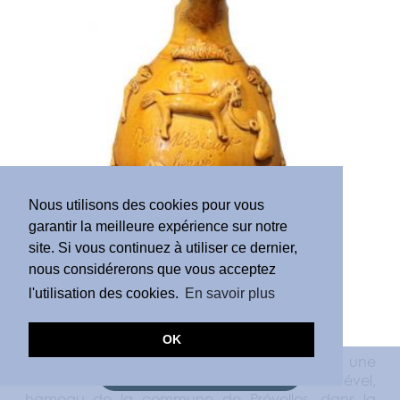
Nous utilisons des cookies pour vous
garantir la meilleure expérience sur notre
site. Si vous continuez à utiliser ce dernier,
nous considérerons que vous acceptez
l'utilisation des cookies.
En savoir plus
Louis-Léopold Thuylant [
1862 - 1916
]
›
Céramiste
OK
Louis-Léopold Thuylant est né en 1862, dans une
DEMANDE D'ESTIMATION
famille de potiers installée depuis 1856 à Prével,
hameau de la commune de Prévelles, dans la