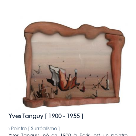
Yves Tanguy [
1900 - 1955
]
›
Peintre [
Surréalisme
]
Yves Tanguy, né en 1900 à Paris, est un peintre