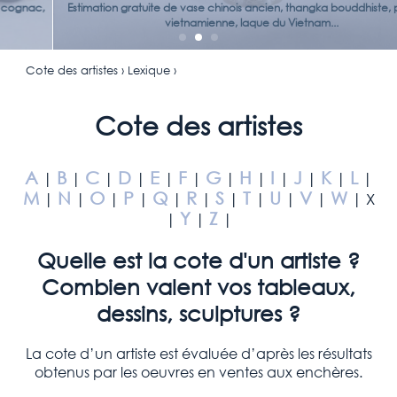
Estimation gratuite de vase chinois ancien, thangka bouddhiste, peinture
vietnamienne, laque du Vietnam...
Cote des artistes › Lexique ›
Cote des artistes
A
B
C
D
E
F
G
H
I
J
K
L
|
|
|
|
|
|
|
|
|
|
|
|
M
N
O
P
Q
R
S
T
U
V
W
|
|
|
|
|
|
|
|
|
|
| X
Y
Z
|
|
|
Quelle est la cote d'un artiste ?
Combien valent vos tableaux,
dessins, sculptures ?
La cote d’un artiste est évaluée d’après les résultats
obtenus par les oeuvres en ventes aux enchères.