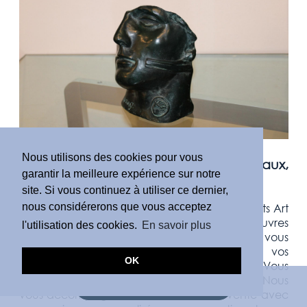
›
Estimation
à
Saint-Étienne
Nous utilisons des cookies pour vous
Estimation de vases chinois, tableaux,
garantir la meilleure expérience sur notre
bronzes et objets d’art à Saint-Étienne
site. Si vous continuez à utiliser ce dernier,
Vous souhaitez connaître la valeur de vos objets Art
nous considérerons que vous acceptez
Nouveau, dessins anciens, vases chinois et oeuvres
l'utilisation des cookies.
En savoir plus
d'art
à
Saint-Étienne
?
Expertiseenligne.com
vous
offre une estimation
gratuite
en ligne de vos
OK
oeuvres d'art à
Saint-Étienne
dans la Loire
. Vous
souhaitez vendre votre
objet de collection
? Nous
DEMANDE D'ESTIMATION
vous accompagnons dans sa mise en vente avec