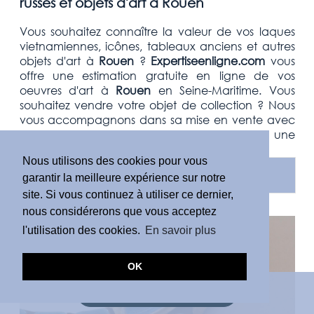
russes et objets d'art à Rouen
Vous souhaitez connaître la valeur de vos laques
vietnamiennes, icônes, tableaux anciens et autres
objets d'art
à
Rouen
?
Expertiseenligne.com
vous
offre une estimation
gratuite
en ligne de vos
oeuvres d'art à
Rouen
en Seine-Maritime.
Vous
souhaitez vendre votre
objet de collection
? Nous
vous accompagnons dans sa mise en vente avec
un service personnalisé vous garantissant une
vente dans les meilleures conditions.
Nous utilisons des cookies pour vous
EN SAVOIR PLUS
garantir la meilleure expérience sur notre
site. Si vous continuez à utiliser ce dernier,
nous considérerons que vous acceptez
l'utilisation des cookies.
En savoir plus
OK
DEMANDE D'ESTIMATION