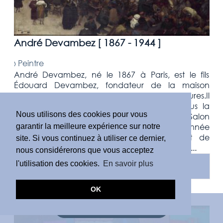
André Devambez [
1867 - 1944
]
›
Peintre
André Devambez, né le 1867 à Paris, est le fils
Édouard Devambez, fondateur de la maison
éponyme, spécialisée dans l'édition de gravures.Il
étudie à l'école des Beaux-Arts de Paris sous la
Nous utilisons des cookies pour vous
tutelle de Benjamin Constant. Il expose au Salon
des artistes français en 1889 et remporte l'année
garantir la meilleure expérience sur notre
suivante, le Prix de Rome lui permettant de
site. Si vous continuez à utiliser ce dernier,
séjourner à la Villa Médicis. Ce prix marque un ...
nous considérerons que vous acceptez
l'utilisation des cookies.
En savoir plus
EN SAVOIR PLUS
OK
DEMANDE D'ESTIMATION