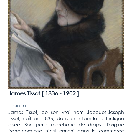
James Tissot [
1836 - 1902
]
›
Peintre
James Tissot, de son vrai nom Jacques-Joseph
Tissot, naît en 1836, dans une famille catholique
aisée. Son père, marchand de draps d'origine
franc-comtoise, s’est enrichi dans le commerce