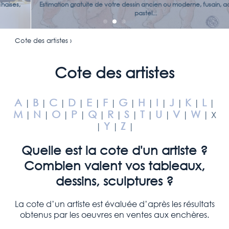
Estimation gratuite de votre dessin ancien ou moderne, fusain, aquarelle,
pastel...
Cote des artistes ›
Cote des artistes
A
B
C
D
E
F
G
H
I
J
K
L
|
|
|
|
|
|
|
|
|
|
|
|
M
N
O
P
Q
R
S
T
U
V
W
|
|
|
|
|
|
|
|
|
|
| X
Y
Z
|
|
|
Quelle est la cote d'un artiste ?
Combien valent vos tableaux,
dessins, sculptures ?
La cote d’un artiste est évaluée d’après les résultats
obtenus par les oeuvres en ventes aux enchères.