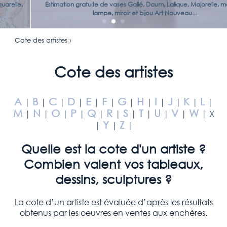
Estimation gratuite de vases Gallé, Daum, Lalique, Majorelle, meuble,
lampe, miroir et bijou Art Nouveau...
Cote des artistes ›
Cote des artistes
A
B
C
D
E
F
G
H
I
J
K
L
|
|
|
|
|
|
|
|
|
|
|
|
M
N
O
P
Q
R
S
T
U
V
W
|
|
|
|
|
|
|
|
|
|
| X
Y
Z
|
|
|
Quelle est la cote d'un artiste ?
Combien valent vos tableaux,
dessins, sculptures ?
La cote d’un artiste est évaluée d’après les résultats
obtenus par les oeuvres en ventes aux enchères.