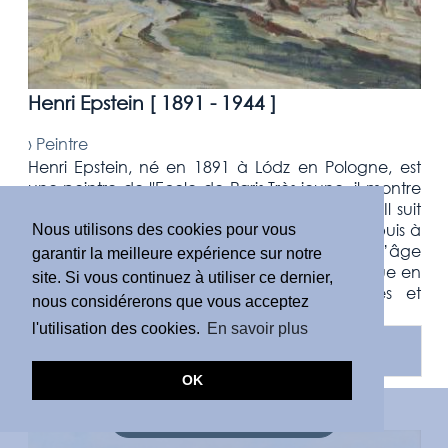
Henri Epstein [
1891 - 1944
]
›
Peintre
Henri Epstein, né en 1891 à Lódz en Pologne, est
une peintre de l'Ecole de Paris.Très jeune, il montre
un goût affirmé pour le dessin et la peinture. Il suit
d'abord une formation artistique en Pologne, puis à
Nous utilisons des cookies pour vous
Munich, avant de s’installer à Paris en 1912, à l’âge
garantir la meilleure expérience sur notre
de 21 ans. Là, il découvre une capitale artistique en
site. Si vous continuez à utiliser ce dernier,
pleine effervescence, carrefour de cultures et
nous considérerons que vous acceptez
d’avant-gardes, qui attire des ...
l'utilisation des cookies.
En savoir plus
EN SAVOIR PLUS
OK
DEMANDE D'ESTIMATION