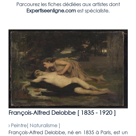
Parcourez les fiches dédiées aux artistes dont
Expertiseenligne.com
est spécialiste.
François‑Alfred Delobbe [
1835 - 1920
]
›
Peintre[
Naturalisme
]
François-Alfred Delobbe, né en 1835 à Paris, est un