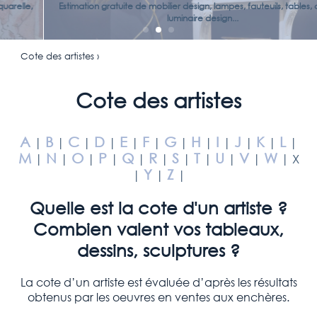
Estimation gratuite de mobilier design, lampes, fauteuils, tables, chaises,
luminaire design...
Cote des artistes ›
Cote des artistes
A
B
C
D
E
F
G
H
I
J
K
L
|
|
|
|
|
|
|
|
|
|
|
|
M
N
O
P
Q
R
S
T
U
V
W
|
|
|
|
|
|
|
|
|
|
| X
Y
Z
|
|
|
Quelle est la cote d'un artiste ?
Combien valent vos tableaux,
dessins, sculptures ?
La cote d’un artiste est évaluée d’après les résultats
obtenus par les oeuvres en ventes aux enchères.