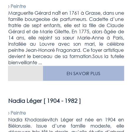
›
Peintre
Marguerite Gérard naît en 1761 à Grasse, dans une
famille bourgeoise de parfumeurs. Cadette d’une
fratrie de sept enfants, elle est la fille de Claude
Gérard et de Marie Gilette. En 1775, alors âgée de
14 ans, elle rejoint sa sœur Marie-Anne à Paris,
installée au Louvre avec son mari, le célèbre
peintre Jean-Honoré Fragonard. Ce foyer artistique
devient le berceau de sa formation.Sous la tutelle
bienveillante ...
EN SAVOIR PLUS
Nadia Léger [
1904 - 1982
]
›
Peintre
Nadia Khodassievitch Léger est née en 1904 en
Biélorussie. Issue d’une famille modeste, elle
découvre très tôt le dessin, qu’elle étudie d’abord