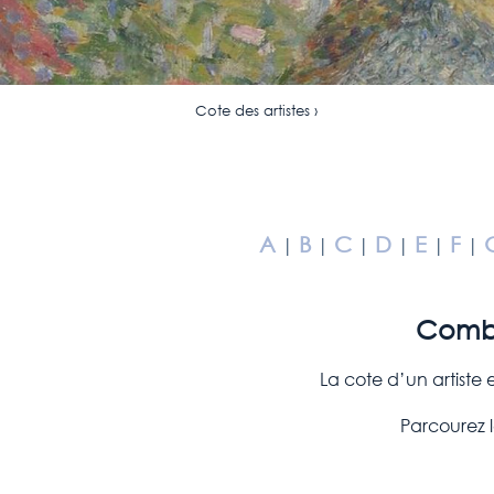
Cote des artistes ›
A
B
C
D
E
F
|
|
|
|
|
|
Combie
La cote d’un artiste 
Parcourez l