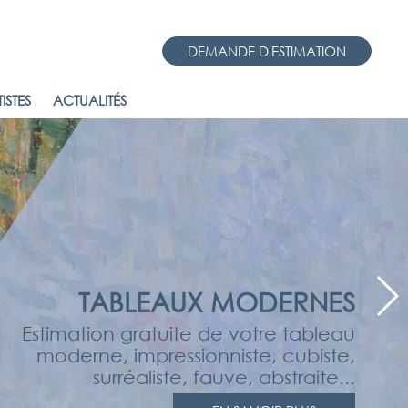
DEMANDE D'ESTIMATION
ISTES
ACTUALITÉS
TABLEAUX MODERNES
Estimation gratuite de votre tableau
moderne, impressionniste, cubiste,
surréaliste, fauve, abstraite...