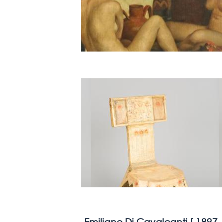
Emiliano Di Cavalcanti [
1897 