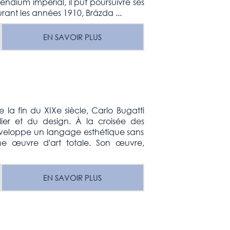
ndium impérial, il put poursuivre ses
urant les années 1910, Brázda ...
EN SAVOIR PLUS
 la fin du XIXe siècle, Carlo Bugatti
lier et du design. À la croisée des
 développe un langage esthétique sans
ne œuvre d'art totale. Son œuvre,
EN SAVOIR PLUS