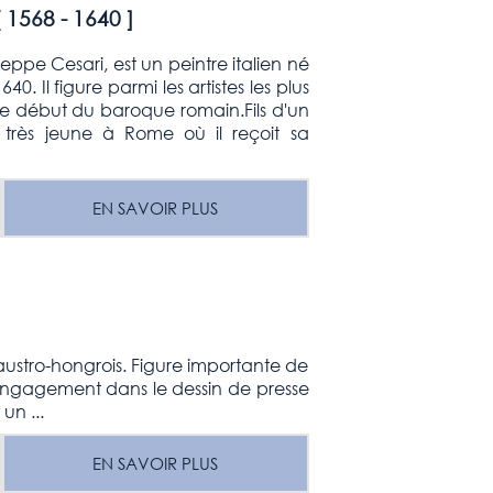
[
1568 - 1640
]
eppe Cesari, est un peintre italien né
. Il figure parmi les artistes les plus
t le début du baroque romain.Fils d'un
le très jeune à Rome où il reçoit sa
EN SAVOIR PLUS
austro-hongrois. Figure importante de
on engagement dans le dessin de presse
un ...
EN SAVOIR PLUS