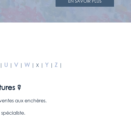
EN SAVOIR PLUS
U
V
W
Y
Z
|
|
|
| X |
|
|
tures ?
n ventes aux enchères.
 spécialiste.