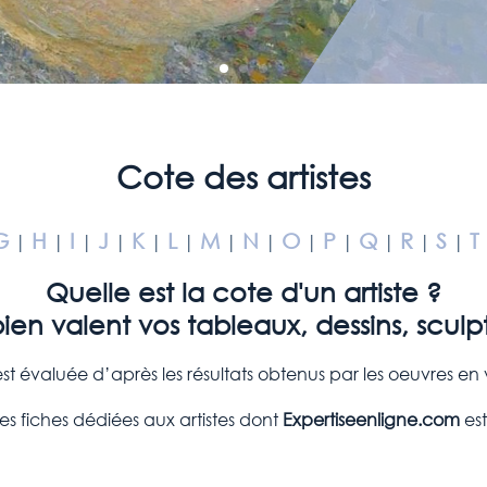
Cote des artistes
G
H
I
J
K
L
M
N
O
P
Q
R
S
T
|
|
|
|
|
|
|
|
|
|
|
|
|
Quelle est la cote d'un artiste ?
n valent vos tableaux, dessins, sculp
est évaluée d’après les résultats obtenus par les oeuvres e
es fiches dédiées aux artistes dont
Expertiseenligne.com
est