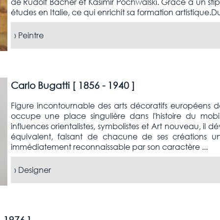
de Rudolf Bacher et Kasimir Pochwalski. Grâce à un stipe
études en Italie, ce qui enrichit sa formation artistique.D
›
Peintre
Carlo Bugatti [
1856 - 1940
]
Figure incontournable des arts décoratifs européens de
occupe une place singulière dans l'histoire du mobi
influences orientalistes, symbolistes et Art nouveau, il
équivalent, faisant de chacune de ses créations u
immédiatement reconnaissable par son caractère ...
›
Designer
- 1976
]