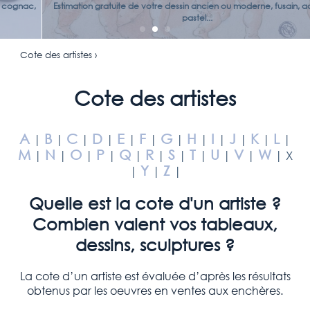
Estimation gratuite de votre dessin ancien ou moderne, fusain, aquarelle,
pastel...
Cote des artistes ›
Cote des artistes
A
B
C
D
E
F
G
H
I
J
K
L
|
|
|
|
|
|
|
|
|
|
|
|
M
N
O
P
Q
R
S
T
U
V
W
|
|
|
|
|
|
|
|
|
|
| X
Y
Z
|
|
|
Quelle est la cote d'un artiste ?
Combien valent vos tableaux,
dessins, sculptures ?
La cote d’un artiste est évaluée d’après les résultats
obtenus par les oeuvres en ventes aux enchères.