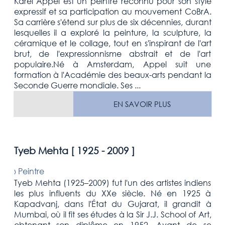
Karel Appel est un peintre reconnu pour son style
expressif et sa participation au mouvement CoBrA.
Sa carrière s'étend sur plus de six décennies, durant
lesquelles il a exploré la peinture, la sculpture, la
céramique et le collage, tout en s'inspirant de l'art
brut, de l'expressionnisme abstrait et de l'art
populaire.Né à Amsterdam, Appel suit une
formation à l'Académie des beaux-arts pendant la
Seconde Guerre mondiale. Ses ...
EN SAVOIR PLUS
Tyeb Mehta [
1925 - 2009
]
›
Peintre
Tyeb Mehta (1925–2009) fut l'un des artistes indiens
les plus influents du XXe siècle. Né en 1925 à
Kapadvanj, dans l'État du Gujarat, il grandit à
Mumbai, où il fit ses études à la Sir J.J. School of Art,
obtenant son diplôme en 1952. Avant de se