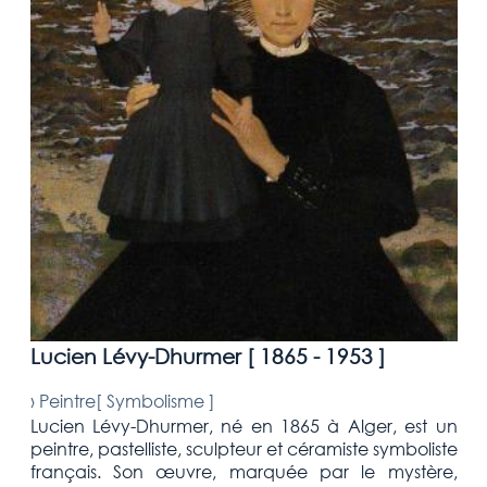
Lucien Lévy-Dhurmer [
1865 - 1953
]
›
Peintre[
Symbolisme
]
Lucien Lévy-Dhurmer, né en 1865 à Alger, est un
peintre, pastelliste, sculpteur et céramiste symboliste
français. Son œuvre, marquée par le mystère,