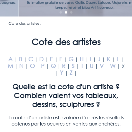
Estimation gratuite de vases Gallé, Daum, Lalique, Majorelle, meuble,
lampe, miroir et bijou Art Nouveau...
Cote des artistes ›
Cote des artistes
A
B
C
D
E
F
G
H
I
J
K
L
|
|
|
|
|
|
|
|
|
|
|
|
M
N
O
P
Q
R
S
T
U
V
W
|
|
|
|
|
|
|
|
|
|
| X
Y
Z
|
|
|
Quelle est la cote d'un artiste ?
Combien valent vos tableaux,
dessins, sculptures ?
La cote d’un artiste est évaluée d’après les résultats
obtenus par les oeuvres en ventes aux enchères.