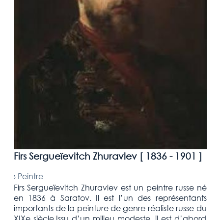
Firs Sergueïevitch Zhuravlev [
1836 - 1901
]
›
Peintre
Firs Sergueïevitch Zhuravlev est un peintre russe né
en 1836 à Saratov. Il est l’un des représentants
importants de la peinture de genre réaliste russe du
XIXe siècle.Issu d’un milieu modeste, il est d’abord