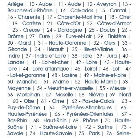
Ariège
|
10 -
Aube
|
11 -
Aude
|
12 -
Aveyron
|
13 -
Bouches-du-Rhône
|
14 -
Calvados
|
15 -
Cantal
|
16 -
Charente
|
17 -
Charente-Maritime
|
18 -
Cher
|
19 -
Corrèze
|
21 -
Côte-d'Or
|
22 -
Côtes-d'Armor
|
23 -
Creuse
|
24 -
Dordogne
|
25 -
Doubs
|
26 -
Drôme
|
27 -
Eure
|
28 -
Eure-et-Loir
|
29 -
Finistère
|
30 -
Gard
|
31 -
Haute-Garonne
|
32 -
Gers
|
33 -
Gironde
|
34 -
Hérault
|
35 -
Ille-et-Vilaine
|
36 -
Indre
|
37 -
Indre-et-Loire
|
38 -
Isère
|
39 -
Jura
|
40 -
Landes
|
41 -
Loir-et-cher
|
42 -
Loire
|
43 -
Haute-
loire
|
44 -
Loire-atlantique
|
45 -
Loiret
|
46 -
Lot
|
47
-
Lot-et-garonne
|
48 -
Lozère
|
49 -
Maine-et-loire
|
50 -
Manche
|
51 -
Marne
|
52 -
Haute-Marne
|
53 -
Mayenne
|
54 -
Meurthe-et-Moselle
|
55 -
Meuse
|
56 -
Morbihan
|
57 -
Moselle
|
58 -
Nièvre
|
59 -
Nord
|
60 -
Oise
|
61 -
Orne
|
62 -
Pas-de-Calais
|
63 -
Puy-de-Dôme
|
64 -
Pyrénées-Atlantiques
|
65 -
Hautes-Pyrénées
|
66 -
Pyrénées-Orientales
|
67 -
Bas-Rhin
|
68 -
Haut-Rhin
|
69 -
Rhône
|
70 -
Haute-
Saône
|
71 -
Saône-et-Loire
|
72 -
Sarthe
|
73 -
Savoie
|
74 -
Haute-Savoie
|
75 -
Paris
|
76 -
Seine-