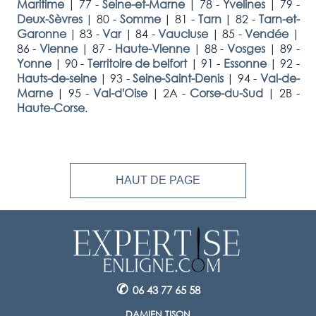
Maritime
|
77 -
Seine-et-Marne
|
78 -
Yvelines
|
79 -
Deux-Sèvres
|
80 -
Somme
|
81 -
Tarn
|
82 -
Tarn-et-
Garonne
|
83 -
Var
|
84 -
Vaucluse
|
85 -
Vendée
|
86 -
Vienne
|
87 -
Haute-Vienne
|
88 -
Vosges
|
89 -
Yonne
|
90 -
Territoire de belfort
|
91 -
Essonne
|
92 -
Hauts-de-seine
|
93 -
Seine-Saint-Denis
|
94 -
Val-de-
Marne
|
95 -
Val-d'Oise
|
2A -
Corse-du-Sud
|
2B -
Haute-Corse
.
HAUT DE PAGE
✆
06 43 77 65 58
DAMIEN TISON