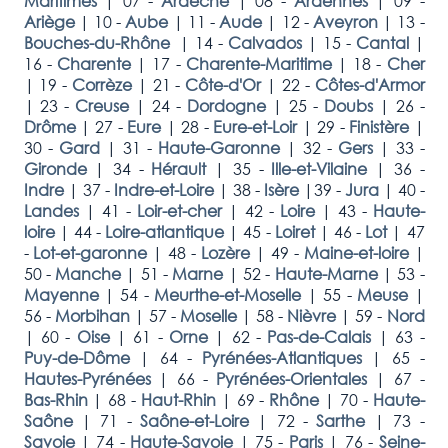
Maritimes
|
07 -
Ardèche
|
08 -
Ardennes
|
09 -
Ariège
|
10 -
Aube
|
11 -
Aude
|
12 -
Aveyron
|
13 -
Bouches-du-Rhône
|
14 -
Calvados
|
15 -
Cantal
|
16 -
Charente
|
17 -
Charente-Maritime
|
18 -
Cher
|
19 -
Corrèze
|
21 -
Côte-d'Or
|
22 -
Côtes-d'Armor
|
23 -
Creuse
|
24 -
Dordogne
|
25 -
Doubs
|
26 -
Drôme
|
27 -
Eure
|
28 -
Eure-et-Loir
|
29 -
Finistère
|
30 -
Gard
|
31 -
Haute-Garonne
|
32 -
Gers
|
33 -
Gironde
|
34 -
Hérault
|
35 -
Ille-et-Vilaine
|
36 -
Indre
|
37 -
Indre-et-Loire
|
38 -
Isère
|
39 -
Jura
|
40 -
Landes
|
41 -
Loir-et-cher
|
42 -
Loire
|
43 -
Haute-
loire
|
44 -
Loire-atlantique
|
45 -
Loiret
|
46 -
Lot
|
47
-
Lot-et-garonne
|
48 -
Lozère
|
49 -
Maine-et-loire
|
50 -
Manche
|
51 -
Marne
|
52 -
Haute-Marne
|
53 -
Mayenne
|
54 -
Meurthe-et-Moselle
|
55 -
Meuse
|
56 -
Morbihan
|
57 -
Moselle
|
58 -
Nièvre
|
59 -
Nord
|
60 -
Oise
|
61 -
Orne
|
62 -
Pas-de-Calais
|
63 -
Puy-de-Dôme
|
64 -
Pyrénées-Atlantiques
|
65 -
Hautes-Pyrénées
|
66 -
Pyrénées-Orientales
|
67 -
Bas-Rhin
|
68 -
Haut-Rhin
|
69 -
Rhône
|
70 -
Haute-
Saône
|
71 -
Saône-et-Loire
|
72 -
Sarthe
|
73 -
Savoie
|
74 -
Haute-Savoie
|
75 -
Paris
|
76 -
Seine-