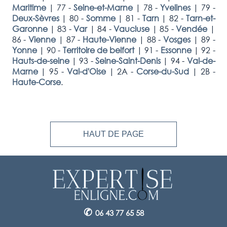
Maritime
|
77 -
Seine-et-Marne
|
78 -
Yvelines
|
79 -
Deux-Sèvres
|
80 -
Somme
|
81 -
Tarn
|
82 -
Tarn-et-
Garonne
|
83 -
Var
|
84 -
Vaucluse
|
85 -
Vendée
|
86 -
Vienne
|
87 -
Haute-Vienne
|
88 -
Vosges
|
89 -
Yonne
|
90 -
Territoire de belfort
|
91 -
Essonne
|
92 -
Hauts-de-seine
|
93 -
Seine-Saint-Denis
|
94 -
Val-de-
Marne
|
95 -
Val-d'Oise
|
2A -
Corse-du-Sud
|
2B -
Haute-Corse
.
HAUT DE PAGE
✆
06 43 77 65 58