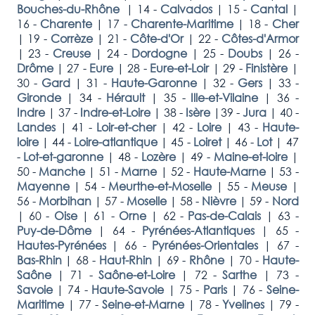
Bouches-du-Rhône
|
14 -
Calvados
|
15 -
Cantal
|
16 -
Charente
|
17 -
Charente-Maritime
|
18 -
Cher
|
19 -
Corrèze
|
21 -
Côte-d'Or
|
22 -
Côtes-d'Armor
|
23 -
Creuse
|
24 -
Dordogne
|
25 -
Doubs
|
26 -
Drôme
|
27 -
Eure
|
28 -
Eure-et-Loir
|
29 -
Finistère
|
30 -
Gard
|
31 -
Haute-Garonne
|
32 -
Gers
|
33 -
Gironde
|
34 -
Hérault
|
35 -
Ille-et-Vilaine
|
36 -
Indre
|
37 -
Indre-et-Loire
|
38 -
Isère
|
39 -
Jura
|
40 -
Landes
|
41 -
Loir-et-cher
|
42 -
Loire
|
43 -
Haute-
loire
|
44 -
Loire-atlantique
|
45 -
Loiret
|
46 -
Lot
|
47
-
Lot-et-garonne
|
48 -
Lozère
|
49 -
Maine-et-loire
|
50 -
Manche
|
51 -
Marne
|
52 -
Haute-Marne
|
53 -
Mayenne
|
54 -
Meurthe-et-Moselle
|
55 -
Meuse
|
56 -
Morbihan
|
57 -
Moselle
|
58 -
Nièvre
|
59 -
Nord
|
60 -
Oise
|
61 -
Orne
|
62 -
Pas-de-Calais
|
63 -
Puy-de-Dôme
|
64 -
Pyrénées-Atlantiques
|
65 -
Hautes-Pyrénées
|
66 -
Pyrénées-Orientales
|
67 -
Bas-Rhin
|
68 -
Haut-Rhin
|
69 -
Rhône
|
70 -
Haute-
Saône
|
71 -
Saône-et-Loire
|
72 -
Sarthe
|
73 -
Savoie
|
74 -
Haute-Savoie
|
75 -
Paris
|
76 -
Seine-
Maritime
|
77 -
Seine-et-Marne
|
78 -
Yvelines
|
79 -