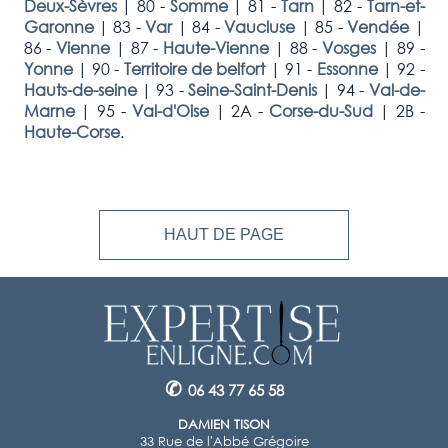
Deux-Sèvres
|
80 -
Somme
|
81 -
Tarn
|
82 -
Tarn-et-
Garonne
|
83 -
Var
|
84 -
Vaucluse
|
85 -
Vendée
|
86 -
Vienne
|
87 -
Haute-Vienne
|
88 -
Vosges
|
89 -
Yonne
|
90 -
Territoire de belfort
|
91 -
Essonne
|
92 -
Hauts-de-seine
|
93 -
Seine-Saint-Denis
|
94 -
Val-de-
Marne
|
95 -
Val-d'Oise
|
2A -
Corse-du-Sud
|
2B -
Haute-Corse
.
HAUT DE PAGE
✆
06 43 77 65 58
DAMIEN TISON
33 Rue de l'Abbé Grégoire