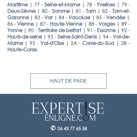
Maritime
|
77 -
Seine-et-Marne
|
78 -
Yvelines
|
79 -
Deux-Sèvres
|
80 -
Somme
|
81 -
Tarn
|
82 -
Tarn-et-
Garonne
|
83 -
Var
|
84 -
Vaucluse
|
85 -
Vendée
|
86 -
Vienne
|
87 -
Haute-Vienne
|
88 -
Vosges
|
89 -
Yonne
|
90 -
Territoire de belfort
|
91 -
Essonne
|
92 -
Hauts-de-seine
|
93 -
Seine-Saint-Denis
|
94 -
Val-de-
Marne
|
95 -
Val-d'Oise
|
2A -
Corse-du-Sud
|
2B -
Haute-Corse
.
HAUT DE PAGE
✆
06 43 77 65 58