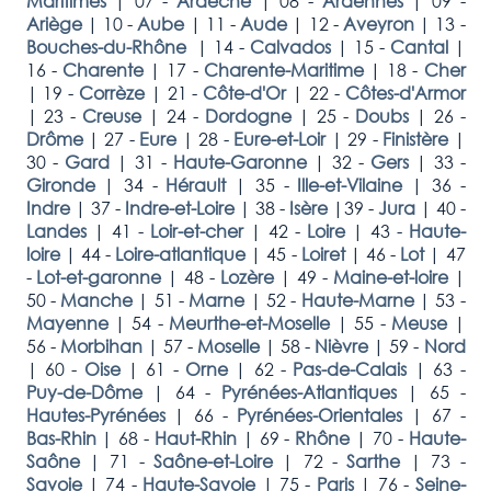
Maritimes
|
07 -
Ardèche
|
08 -
Ardennes
|
09 -
Ariège
|
10 -
Aube
|
11 -
Aude
|
12 -
Aveyron
|
13 -
Bouches-du-Rhône
|
14 -
Calvados
|
15 -
Cantal
|
16 -
Charente
|
17 -
Charente-Maritime
|
18 -
Cher
|
19 -
Corrèze
|
21 -
Côte-d'Or
|
22 -
Côtes-d'Armor
|
23 -
Creuse
|
24 -
Dordogne
|
25 -
Doubs
|
26 -
Drôme
|
27 -
Eure
|
28 -
Eure-et-Loir
|
29 -
Finistère
|
30 -
Gard
|
31 -
Haute-Garonne
|
32 -
Gers
|
33 -
Gironde
|
34 -
Hérault
|
35 -
Ille-et-Vilaine
|
36 -
Indre
|
37 -
Indre-et-Loire
|
38 -
Isère
|
39 -
Jura
|
40 -
Landes
|
41 -
Loir-et-cher
|
42 -
Loire
|
43 -
Haute-
loire
|
44 -
Loire-atlantique
|
45 -
Loiret
|
46 -
Lot
|
47
-
Lot-et-garonne
|
48 -
Lozère
|
49 -
Maine-et-loire
|
50 -
Manche
|
51 -
Marne
|
52 -
Haute-Marne
|
53 -
Mayenne
|
54 -
Meurthe-et-Moselle
|
55 -
Meuse
|
56 -
Morbihan
|
57 -
Moselle
|
58 -
Nièvre
|
59 -
Nord
|
60 -
Oise
|
61 -
Orne
|
62 -
Pas-de-Calais
|
63 -
Puy-de-Dôme
|
64 -
Pyrénées-Atlantiques
|
65 -
Hautes-Pyrénées
|
66 -
Pyrénées-Orientales
|
67 -
Bas-Rhin
|
68 -
Haut-Rhin
|
69 -
Rhône
|
70 -
Haute-
Saône
|
71 -
Saône-et-Loire
|
72 -
Sarthe
|
73 -
Savoie
|
74 -
Haute-Savoie
|
75 -
Paris
|
76 -
Seine-