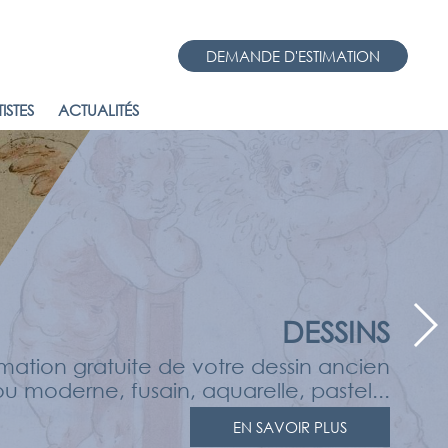
DEMANDE D'ESTIMATION
ISTES
ACTUALITÉS
DESSINS
imation gratuite de votre dessin ancien
ou moderne, fusain, aquarelle, pastel...
EN SAVOIR PLUS