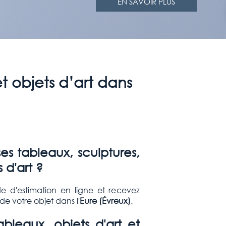
EN SAVOIR PLUS
et objets d’art dans
s tableaux, sculptures,
 d'art ?
e d'estimation en ligne et recevez
e votre objet dans l'
Eure (
Évreux
)
.
leaux, objets d'art et