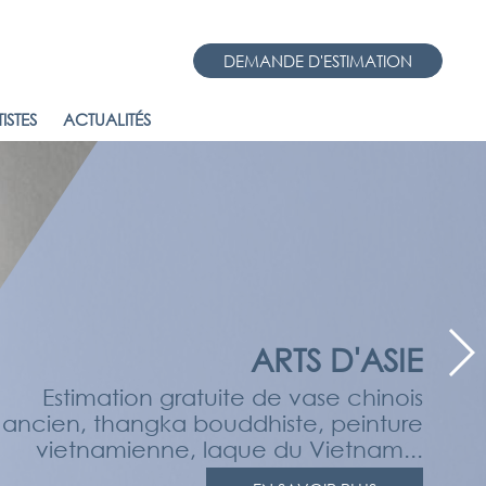
DEMANDE D'ESTIMATION
ISTES
ACTUALITÉS
ARTS D'ASIE
Estimation gratuite de vase chinois
ancien, thangka bouddhiste, peinture
vietnamienne, laque du Vietnam...