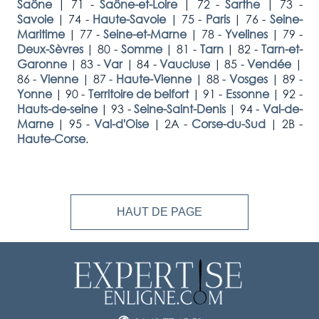
Saône
|
71 -
Saône-et-Loire
|
72 -
Sarthe
|
73 -
Savoie
|
74 -
Haute-Savoie
|
75 -
Paris
|
76 -
Seine-
Maritime
|
77 -
Seine-et-Marne
|
78 -
Yvelines
|
79 -
Deux-Sèvres
|
80 -
Somme
|
81 -
Tarn
|
82 -
Tarn-et-
Garonne
|
83 -
Var
|
84 -
Vaucluse
|
85 -
Vendée
|
86 -
Vienne
|
87 -
Haute-Vienne
|
88 -
Vosges
|
89 -
Yonne
|
90 -
Territoire de belfort
|
91 -
Essonne
|
92 -
Hauts-de-seine
|
93 -
Seine-Saint-Denis
|
94 -
Val-de-
Marne
|
95 -
Val-d'Oise
|
2A -
Corse-du-Sud
|
2B -
Haute-Corse
.
HAUT DE PAGE