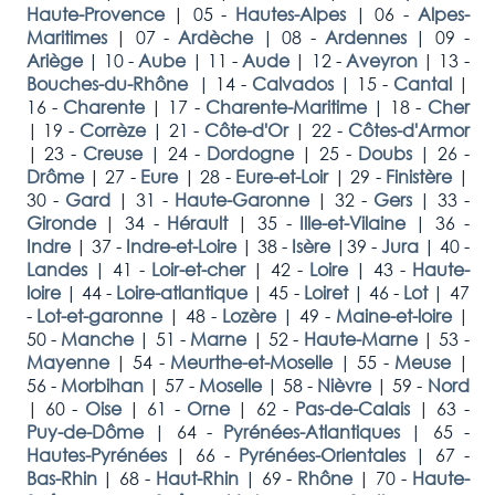
Haute-Provence
|
05 -
Hautes-Alpes
|
06 -
Alpes-
Maritimes
|
07 -
Ardèche
|
08 -
Ardennes
|
09 -
Ariège
|
10 -
Aube
|
11 -
Aude
|
12 -
Aveyron
|
13 -
Bouches-du-Rhône
|
14 -
Calvados
|
15 -
Cantal
|
16 -
Charente
|
17 -
Charente-Maritime
|
18 -
Cher
|
19 -
Corrèze
|
21 -
Côte-d'Or
|
22 -
Côtes-d'Armor
|
23 -
Creuse
|
24 -
Dordogne
|
25 -
Doubs
|
26 -
Drôme
|
27 -
Eure
|
28 -
Eure-et-Loir
|
29 -
Finistère
|
30 -
Gard
|
31 -
Haute-Garonne
|
32 -
Gers
|
33 -
Gironde
|
34 -
Hérault
|
35 -
Ille-et-Vilaine
|
36 -
Indre
|
37 -
Indre-et-Loire
|
38 -
Isère
|
39 -
Jura
|
40 -
Landes
|
41 -
Loir-et-cher
|
42 -
Loire
|
43 -
Haute-
loire
|
44 -
Loire-atlantique
|
45 -
Loiret
|
46 -
Lot
|
47
-
Lot-et-garonne
|
48 -
Lozère
|
49 -
Maine-et-loire
|
50 -
Manche
|
51 -
Marne
|
52 -
Haute-Marne
|
53 -
Mayenne
|
54 -
Meurthe-et-Moselle
|
55 -
Meuse
|
56 -
Morbihan
|
57 -
Moselle
|
58 -
Nièvre
|
59 -
Nord
|
60 -
Oise
|
61 -
Orne
|
62 -
Pas-de-Calais
|
63 -
Puy-de-Dôme
|
64 -
Pyrénées-Atlantiques
|
65 -
Hautes-Pyrénées
|
66 -
Pyrénées-Orientales
|
67 -
Bas-Rhin
|
68 -
Haut-Rhin
|
69 -
Rhône
|
70 -
Haute-