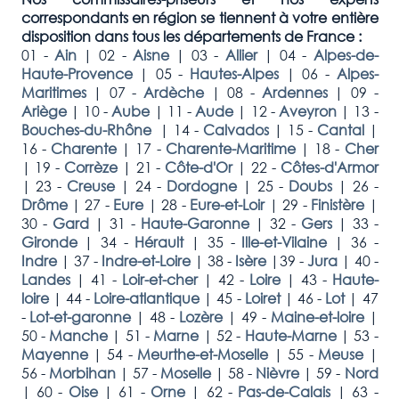
correspondants en région se tiennent à votre entière
disposition dans tous les départements de France :
01 -
Ain
|
02 -
Aisne
|
03 -
Allier
|
04 -
Alpes-de-
Haute-Provence
|
05 -
Hautes-Alpes
|
06 -
Alpes-
Maritimes
|
07 -
Ardèche
|
08 -
Ardennes
|
09 -
Ariège
|
10 -
Aube
|
11 -
Aude
|
12 -
Aveyron
|
13 -
Bouches-du-Rhône
|
14 -
Calvados
|
15 -
Cantal
|
16 -
Charente
|
17 -
Charente-Maritime
|
18 -
Cher
|
19 -
Corrèze
|
21 -
Côte-d'Or
|
22 -
Côtes-d'Armor
|
23 -
Creuse
|
24 -
Dordogne
|
25 -
Doubs
|
26 -
Drôme
|
27 -
Eure
|
28 -
Eure-et-Loir
|
29 -
Finistère
|
30 -
Gard
|
31 -
Haute-Garonne
|
32 -
Gers
|
33 -
Gironde
|
34 -
Hérault
|
35 -
Ille-et-Vilaine
|
36 -
Indre
|
37 -
Indre-et-Loire
|
38 -
Isère
|
39 -
Jura
|
40 -
Landes
|
41 -
Loir-et-cher
|
42 -
Loire
|
43 -
Haute-
loire
|
44 -
Loire-atlantique
|
45 -
Loiret
|
46 -
Lot
|
47
-
Lot-et-garonne
|
48 -
Lozère
|
49 -
Maine-et-loire
|
50 -
Manche
|
51 -
Marne
|
52 -
Haute-Marne
|
53 -
Mayenne
|
54 -
Meurthe-et-Moselle
|
55 -
Meuse
|
56 -
Morbihan
|
57 -
Moselle
|
58 -
Nièvre
|
59 -
Nord
|
60 -
Oise
|
61 -
Orne
|
62 -
Pas-de-Calais
|
63 -