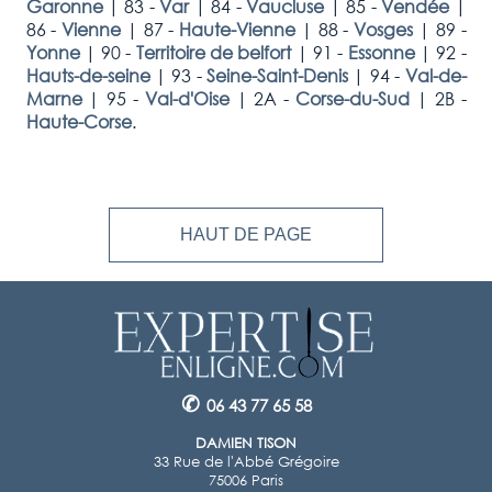
Garonne
|
83 -
Var
|
84 -
Vaucluse
|
85 -
Vendée
|
86 -
Vienne
|
87 -
Haute-Vienne
|
88 -
Vosges
|
89 -
Yonne
|
90 -
Territoire de belfort
|
91 -
Essonne
|
92 -
Hauts-de-seine
|
93 -
Seine-Saint-Denis
|
94 -
Val-de-
Marne
|
95 -
Val-d'Oise
|
2A -
Corse-du-Sud
|
2B -
Haute-Corse
.
HAUT DE PAGE
✆
06 43 77 65 58
DAMIEN TISON
33 Rue de l'Abbé Grégoire
75006 Paris