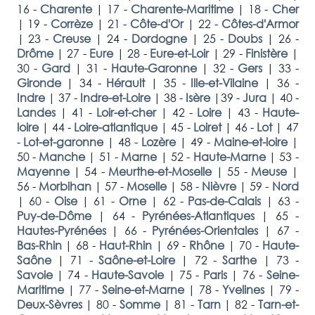
16 -
Charente
|
17 -
Charente-Maritime
|
18 -
Cher
|
19 -
Corrèze
|
21 -
Côte-d'Or
|
22 -
Côtes-d'Armor
|
23 -
Creuse
|
24 -
Dordogne
|
25 -
Doubs
|
26 -
Drôme
|
27 -
Eure
|
28 -
Eure-et-Loir
|
29 -
Finistère
|
30 -
Gard
|
31 -
Haute-Garonne
|
32 -
Gers
|
33 -
Gironde
|
34 -
Hérault
|
35 -
Ille-et-Vilaine
|
36 -
Indre
|
37 -
Indre-et-Loire
|
38 -
Isère
|
39 -
Jura
|
40 -
Landes
|
41 -
Loir-et-cher
|
42 -
Loire
|
43 -
Haute-
loire
|
44 -
Loire-atlantique
|
45 -
Loiret
|
46 -
Lot
|
47
-
Lot-et-garonne
|
48 -
Lozère
|
49 -
Maine-et-loire
|
50 -
Manche
|
51 -
Marne
|
52 -
Haute-Marne
|
53 -
Mayenne
|
54 -
Meurthe-et-Moselle
|
55 -
Meuse
|
56 -
Morbihan
|
57 -
Moselle
|
58 -
Nièvre
|
59 -
Nord
|
60 -
Oise
|
61 -
Orne
|
62 -
Pas-de-Calais
|
63 -
Puy-de-Dôme
|
64 -
Pyrénées-Atlantiques
|
65 -
Hautes-Pyrénées
|
66 -
Pyrénées-Orientales
|
67 -
Bas-Rhin
|
68 -
Haut-Rhin
|
69 -
Rhône
|
70 -
Haute-
Saône
|
71 -
Saône-et-Loire
|
72 -
Sarthe
|
73 -
Savoie
|
74 -
Haute-Savoie
|
75 -
Paris
|
76 -
Seine-
Maritime
|
77 -
Seine-et-Marne
|
78 -
Yvelines
|
79 -
Deux-Sèvres
|
80 -
Somme
|
81 -
Tarn
|
82 -
Tarn-et-