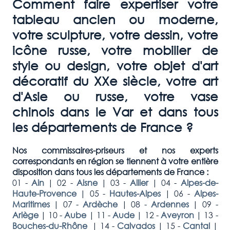
Comment faire expertiser votre
tableau ancien ou moderne,
votre sculpture, votre dessin, votre
icône russe, votre mobilier de
style ou design, votre objet d'art
décoratif du XXe siècle, votre art
d'Asie ou russe, votre vase
chinois dans le
Var
et dans tous
les départements de France ?
Nos commissaires-priseurs et nos experts
correspondants en région se tiennent à votre entière
disposition dans tous les départements de France :
01 -
Ain
|
02 -
Aisne
|
03 -
Allier
|
04 -
Alpes-de-
Haute-Provence
|
05 -
Hautes-Alpes
|
06 -
Alpes-
Maritimes
|
07 -
Ardèche
|
08 -
Ardennes
|
09 -
Ariège
|
10 -
Aube
|
11 -
Aude
|
12 -
Aveyron
|
13 -
Bouches-du-Rhône
|
14 -
Calvados
|
15 -
Cantal
|