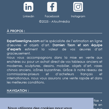
Linkedin
Facebook
Instagram
©2025 -
Atoutmédia
À PROPOS :
Expertiseenligne.com
est le spécialiste de l’estimation en ligne
d'œuvres et objets d’art.
Damien Tison
et son équipe
d’experts
estiment la valeur de vos œuvres d’art
gracieusement.
Nous vous accompagnons dans la mise en vente aux
enchères ou pour un achat direct de vos tableaux anciens et
modernes, sculptures, dessins, mobilier, objets d’art, vases
chinois anciens, icônes byzantines. Grâce à notre réseau de
commissaires-priseurs et d’acheteurs français et
internationaux, nous vous assurons une vente rapide et dans
les meilleures conditions.
NAVIGATION :
Accueil
•
Expertiser
•
Vendre
•
Nos domaines d'expertise
•
Notre équipe d'experts
•
Demande d'estimation gratuite en
Nous utilisons des cookies pour vous
ligne
•
Cote des artistes
•
Actualités
•
Résultats de ventes aux