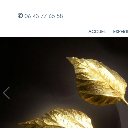
✆
06 43 77 65 58
ACCUEIL
EXPERT