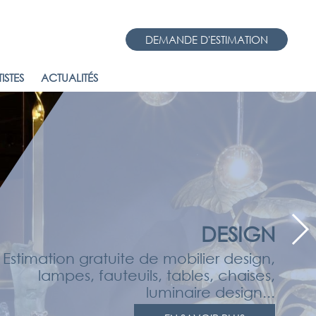
DEMANDE D'ESTIMATION
ISTES
ACTUALITÉS
DESIGN
Estimation gratuite de mobilier design,
lampes, fauteuils, tables, chaises,
luminaire design...