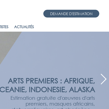
DEMANDE D'ESTIMATION
ISTES
ACTUALITÉS
ARTS PREMIERS : AFRIQUE,
CEANIE, INDONESIE, ALASKA
Estimation gratuite d'œuvres d'arts
premiers, masques africains,