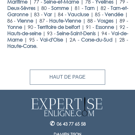
Maritime
|
77 -
Seine-et-Marne
|
78 -
Yvelines
|
79 -
Deux-Sèvres
|
80 -
Somme
|
81 -
Tarn
|
82 -
Tarn-et-
Garonne
|
83 -
Var
|
84 -
Vaucluse
|
85 -
Vendée
|
86 -
Vienne
|
87 -
Haute-Vienne
|
88 -
Vosges
|
89 -
Yonne
|
90 -
Territoire de belfort
|
91 -
Essonne
|
92 -
Hauts-de-seine
|
93 -
Seine-Saint-Denis
|
94 -
Val-de-
Marne
|
95 -
Val-d'Oise
|
2A -
Corse-du-Sud
|
2B -
Haute-Corse
.
HAUT DE PAGE
✆
06 43 77 65 58
DAMIEN TISON