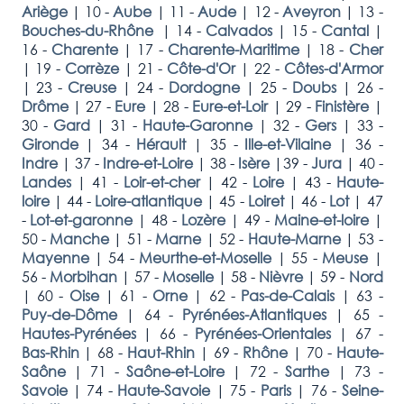
Ariège
|
10 -
Aube
|
11 -
Aude
|
12 -
Aveyron
|
13 -
Bouches-du-Rhône
|
14 -
Calvados
|
15 -
Cantal
|
16 -
Charente
|
17 -
Charente-Maritime
|
18 -
Cher
|
19 -
Corrèze
|
21 -
Côte-d'Or
|
22 -
Côtes-d'Armor
|
23 -
Creuse
|
24 -
Dordogne
|
25 -
Doubs
|
26 -
Drôme
|
27 -
Eure
|
28 -
Eure-et-Loir
|
29 -
Finistère
|
30 -
Gard
|
31 -
Haute-Garonne
|
32 -
Gers
|
33 -
Gironde
|
34 -
Hérault
|
35 -
Ille-et-Vilaine
|
36 -
Indre
|
37 -
Indre-et-Loire
|
38 -
Isère
|
39 -
Jura
|
40 -
Landes
|
41 -
Loir-et-cher
|
42 -
Loire
|
43 -
Haute-
loire
|
44 -
Loire-atlantique
|
45 -
Loiret
|
46 -
Lot
|
47
-
Lot-et-garonne
|
48 -
Lozère
|
49 -
Maine-et-loire
|
50 -
Manche
|
51 -
Marne
|
52 -
Haute-Marne
|
53 -
Mayenne
|
54 -
Meurthe-et-Moselle
|
55 -
Meuse
|
56 -
Morbihan
|
57 -
Moselle
|
58 -
Nièvre
|
59 -
Nord
|
60 -
Oise
|
61 -
Orne
|
62 -
Pas-de-Calais
|
63 -
Puy-de-Dôme
|
64 -
Pyrénées-Atlantiques
|
65 -
Hautes-Pyrénées
|
66 -
Pyrénées-Orientales
|
67 -
Bas-Rhin
|
68 -
Haut-Rhin
|
69 -
Rhône
|
70 -
Haute-
Saône
|
71 -
Saône-et-Loire
|
72 -
Sarthe
|
73 -
Savoie
|
74 -
Haute-Savoie
|
75 -
Paris
|
76 -
Seine-