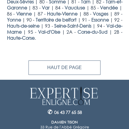
Deux-Sèvres
|
80 -
Somme
|
81 -
Tarn
|
82 -
Tarn-et-
Garonne
|
83 -
Var
|
84 -
Vaucluse
|
85 -
Vendée
|
86 -
Vienne
|
87 -
Haute-Vienne
|
88 -
Vosges
|
89 -
Yonne
|
90 -
Territoire de belfort
|
91 -
Essonne
|
92 -
Hauts-de-seine
|
93 -
Seine-Saint-Denis
|
94 -
Val-de-
Marne
|
95 -
Val-d'Oise
|
2A -
Corse-du-Sud
|
2B -
Haute-Corse
.
HAUT DE PAGE
✆
06 43 77 65 58
DAMIEN TISON
33 Rue de l'Abbé Grégoire