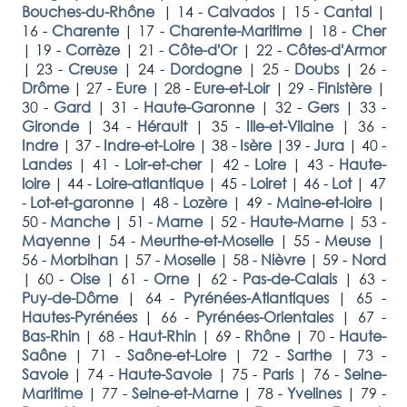
Bouches-du-Rhône
|
14 -
Calvados
|
15 -
Cantal
|
16 -
Charente
|
17 -
Charente-Maritime
|
18 -
Cher
|
19 -
Corrèze
|
21 -
Côte-d'Or
|
22 -
Côtes-d'Armor
|
23 -
Creuse
|
24 -
Dordogne
|
25 -
Doubs
|
26 -
Drôme
|
27 -
Eure
|
28 -
Eure-et-Loir
|
29 -
Finistère
|
30 -
Gard
|
31 -
Haute-Garonne
|
32 -
Gers
|
33 -
Gironde
|
34 -
Hérault
|
35 -
Ille-et-Vilaine
|
36 -
Indre
|
37 -
Indre-et-Loire
|
38 -
Isère
|
39 -
Jura
|
40 -
Landes
|
41 -
Loir-et-cher
|
42 -
Loire
|
43 -
Haute-
loire
|
44 -
Loire-atlantique
|
45 -
Loiret
|
46 -
Lot
|
47
-
Lot-et-garonne
|
48 -
Lozère
|
49 -
Maine-et-loire
|
50 -
Manche
|
51 -
Marne
|
52 -
Haute-Marne
|
53 -
Mayenne
|
54 -
Meurthe-et-Moselle
|
55 -
Meuse
|
56 -
Morbihan
|
57 -
Moselle
|
58 -
Nièvre
|
59 -
Nord
|
60 -
Oise
|
61 -
Orne
|
62 -
Pas-de-Calais
|
63 -
Puy-de-Dôme
|
64 -
Pyrénées-Atlantiques
|
65 -
Hautes-Pyrénées
|
66 -
Pyrénées-Orientales
|
67 -
Bas-Rhin
|
68 -
Haut-Rhin
|
69 -
Rhône
|
70 -
Haute-
Saône
|
71 -
Saône-et-Loire
|
72 -
Sarthe
|
73 -
Savoie
|
74 -
Haute-Savoie
|
75 -
Paris
|
76 -
Seine-
Maritime
|
77 -
Seine-et-Marne
|
78 -
Yvelines
|
79 -