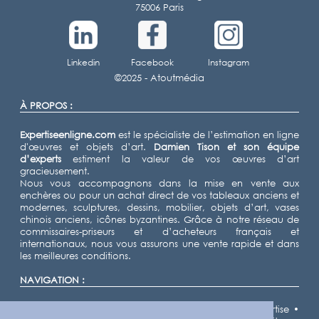
75006 Paris
Linkedin
Facebook
Instagram
©2025 -
Atoutmédia
À PROPOS :
Expertiseenligne.com
est le spécialiste de l’estimation en ligne
d'œuvres et objets d’art.
Damien Tison
et son équipe
d’experts
estiment la valeur de vos œuvres d’art
gracieusement.
Nous vous accompagnons dans la mise en vente aux
enchères ou pour un achat direct de vos tableaux anciens et
modernes, sculptures, dessins, mobilier, objets d’art, vases
chinois anciens, icônes byzantines. Grâce à notre réseau de
commissaires-priseurs et d’acheteurs français et
internationaux, nous vous assurons une vente rapide et dans
les meilleures conditions.
NAVIGATION :
Accueil
•
Expertiser
•
Vendre
•
Nos domaines d'expertise
•