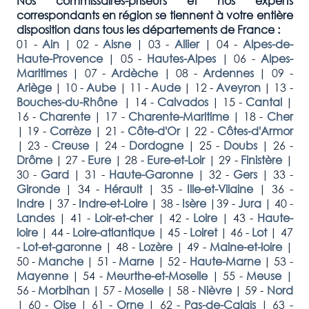
Nos commissaires-priseurs et nos experts
correspondants en région se tiennent à votre entière
disposition dans tous les départements de France :
01 -
Ain
|
02 -
Aisne
|
03 -
Allier
|
04 -
Alpes-de-
Haute-Provence
|
05 -
Hautes-Alpes
|
06 -
Alpes-
Maritimes
|
07 -
Ardèche
|
08 -
Ardennes
|
09 -
Ariège
|
10 -
Aube
|
11 -
Aude
|
12 -
Aveyron
|
13 -
Bouches-du-Rhône
|
14 -
Calvados
|
15 -
Cantal
|
16 -
Charente
|
17 -
Charente-Maritime
|
18 -
Cher
|
19 -
Corrèze
|
21 -
Côte-d'Or
|
22 -
Côtes-d'Armor
|
23 -
Creuse
|
24 -
Dordogne
|
25 -
Doubs
|
26 -
Drôme
|
27 -
Eure
|
28 -
Eure-et-Loir
|
29 -
Finistère
|
30 -
Gard
|
31 -
Haute-Garonne
|
32 -
Gers
|
33 -
Gironde
|
34 -
Hérault
|
35 -
Ille-et-Vilaine
|
36 -
Indre
|
37 -
Indre-et-Loire
|
38 -
Isère
|
39 -
Jura
|
40 -
Landes
|
41 -
Loir-et-cher
|
42 -
Loire
|
43 -
Haute-
loire
|
44 -
Loire-atlantique
|
45 -
Loiret
|
46 -
Lot
|
47
-
Lot-et-garonne
|
48 -
Lozère
|
49 -
Maine-et-loire
|
50 -
Manche
|
51 -
Marne
|
52 -
Haute-Marne
|
53 -
Mayenne
|
54 -
Meurthe-et-Moselle
|
55 -
Meuse
|
56 -
Morbihan
|
57 -
Moselle
|
58 -
Nièvre
|
59 -
Nord
|
60 -
Oise
|
61 -
Orne
|
62 -
Pas-de-Calais
|
63 -