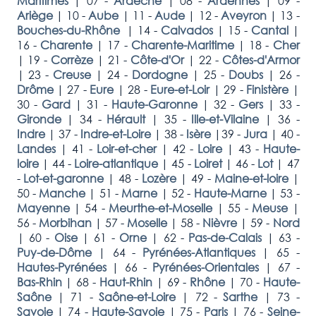
Maritimes
|
07 -
Ardèche
|
08 -
Ardennes
|
09 -
Ariège
|
10 -
Aube
|
11 -
Aude
|
12 -
Aveyron
|
13 -
Bouches-du-Rhône
|
14 -
Calvados
|
15 -
Cantal
|
16 -
Charente
|
17 -
Charente-Maritime
|
18 -
Cher
|
19 -
Corrèze
|
21 -
Côte-d'Or
|
22 -
Côtes-d'Armor
|
23 -
Creuse
|
24 -
Dordogne
|
25 -
Doubs
|
26 -
Drôme
|
27 -
Eure
|
28 -
Eure-et-Loir
|
29 -
Finistère
|
30 -
Gard
|
31 -
Haute-Garonne
|
32 -
Gers
|
33 -
Gironde
|
34 -
Hérault
|
35 -
Ille-et-Vilaine
|
36 -
Indre
|
37 -
Indre-et-Loire
|
38 -
Isère
|
39 -
Jura
|
40 -
Landes
|
41 -
Loir-et-cher
|
42 -
Loire
|
43 -
Haute-
loire
|
44 -
Loire-atlantique
|
45 -
Loiret
|
46 -
Lot
|
47
-
Lot-et-garonne
|
48 -
Lozère
|
49 -
Maine-et-loire
|
50 -
Manche
|
51 -
Marne
|
52 -
Haute-Marne
|
53 -
Mayenne
|
54 -
Meurthe-et-Moselle
|
55 -
Meuse
|
56 -
Morbihan
|
57 -
Moselle
|
58 -
Nièvre
|
59 -
Nord
|
60 -
Oise
|
61 -
Orne
|
62 -
Pas-de-Calais
|
63 -
Puy-de-Dôme
|
64 -
Pyrénées-Atlantiques
|
65 -
Hautes-Pyrénées
|
66 -
Pyrénées-Orientales
|
67 -
Bas-Rhin
|
68 -
Haut-Rhin
|
69 -
Rhône
|
70 -
Haute-
Saône
|
71 -
Saône-et-Loire
|
72 -
Sarthe
|
73 -
Savoie
|
74 -
Haute-Savoie
|
75 -
Paris
|
76 -
Seine-