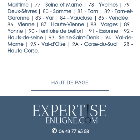
Maritime
|
77 -
Seine-et-Marne
|
78 -
Yvelines
|
79 -
Deux-Sèvres
|
80 -
Somme
|
81 -
Tarn
|
82 -
Tarn-et-
Garonne
|
83 -
Var
|
84 -
Vaucluse
|
85 -
Vendée
|
86 -
Vienne
|
87 -
Haute-Vienne
|
88 -
Vosges
|
89 -
Yonne
|
90 -
Territoire de belfort
|
91 -
Essonne
|
92 -
Hauts-de-seine
|
93 -
Seine-Saint-Denis
|
94 -
Val-de-
Marne
|
95 -
Val-d'Oise
|
2A -
Corse-du-Sud
|
2B -
Haute-Corse
.
HAUT DE PAGE
✆
06 43 77 65 58